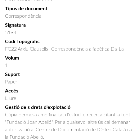
Tipus de document
Correspondència
Signatura
5193
Codi Topogràfic
FC22 Arxiu Clausells -Correspondència alfabètica Da-La
Volum
1
Suport
Paper
Accés
Lliure
Gestió dels drets d'explotació
Còpia permesa amb finalitat d'estudi o recerca citant la font
"Fundació Joan Abelló". Per a qualsevol altre ús cal demanar
autorització al Centre de Documentació de l'Orfeó Català i a
la Fundació Abelló.