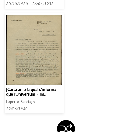
i entitats seguint un ordre
30/10/1930 – 26/04/1933
alfabètic: U]
[Carta amb la qual s’informa
que l’Universum Film
Aktiengesellschaft està
Laporta, Santiago
diposada a entrar en
negociacions]
22/06/1930