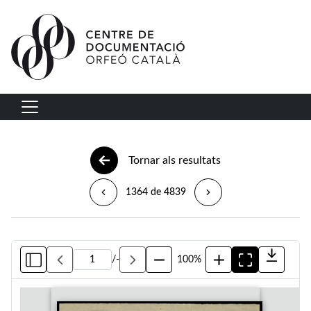
Vés al contingut
Navegació principal
Tornar als resultats
1364 de 4839
/
-
100%