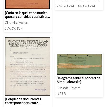
da Càmera i diverses persones i
entitats que comencen amb la
26/05/1934 – 10/12/1934
lletra R, datada el 1934]
[Carta en la qual es comunica
que serà convidat a assistir als
concerts de l’Associació a
Clausells, Manuel
canvi de que ell envii els
exemplars de la revista on es
17/12/1917
publiquin crítiques sobre
aquesta]
[Telegrama sobre el concert de
Mme. Lahowska]
Quesada, Ernesto
[1917]
[Conjunt de documents i
correspondència entre
l’Associació i diverses persones