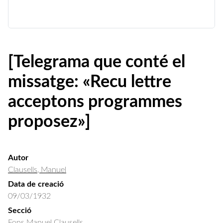
[Telegrama que conté el
missatge: «Recu lettre
acceptons programmes
proposez»]
Autor
Clausells, Manuel
Data de creació
09/03/1932
Secció
Fons Manuel Clausells