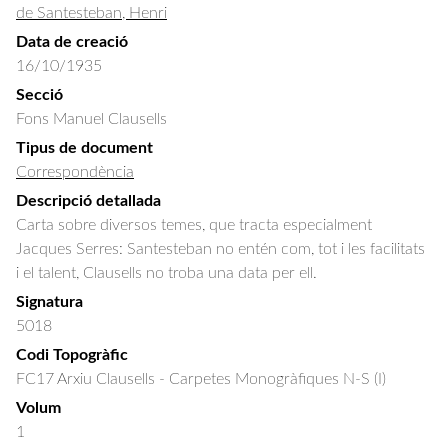
de Santesteban, Henri
Data de creació
16/10/1935
Secció
Fons Manuel Clausells
Tipus de document
Correspondència
Descripció detallada
Carta sobre diversos temes, que tracta especialment 
Jacques Serres: Santesteban no entén com, tot i les facilitats 
i el talent, Clausells no troba una data per ell.
Signatura
5018
Codi Topogràfic
FC17 Arxiu Clausells - Carpetes Monogràfiques N-S (I)
Volum
1