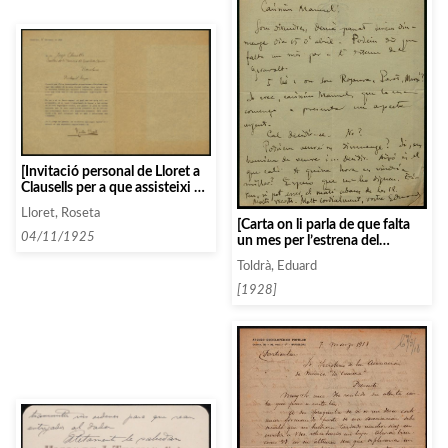
[Invitació personal de Lloret a
Clausells per a que assisteixi al
seu recital]
Lloret, Roseta
[Carta on li parla de que falta
04/11/1925
un mes per l’estrena del
Giravolt i que s’han de decidir
Toldrà, Eduard
alguns personatges de forma
urgent. Li demana per veure’s]
[1928]