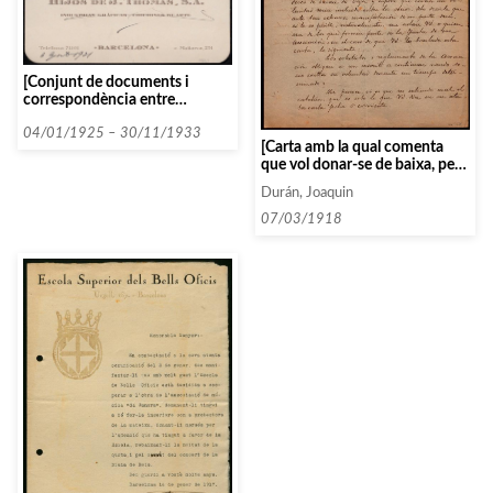
[Conjunt de documents i
correspondència entre
l’Associació i diverses persones
i entitats seguint un ordre
04/01/1925 – 30/11/1933
[Carta amb la qual comenta
alfabètic: TO]
que vol donar-se de baixa, però
te alguns dubtes sobre si el seu
Durán, Joaquin
nom seguirà sortint a la llista
de socis]
07/03/1918