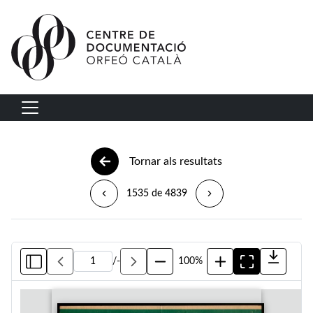
Vés al contingut
Navegació principal
Tornar als resultats
1535 de 4839
/
-
100%