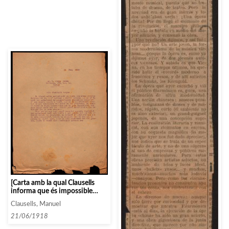
[Carta amb la qual Clausells
informa que és impossible
compaure les seves
Clausells, Manuel
condicions, però que si paga
mitja quota més, tendrà dret a
21/06/1918
una segona invitació per la