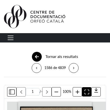
Vés al contingut
Navegació principal
Tornar als resultats
1586 de 4839
/
-
100%