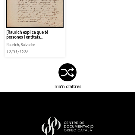
[Raurich explica que té
persones i entitats
interessades en el projecte que
Raurich, Salvador
porten a terme sobre Garreta]
12/01/1926
Tria'n d'altres