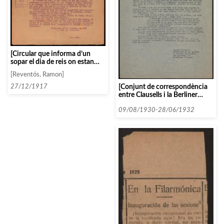
[Circular que informa d’un
sopar el dia de reis on estan
convidats la junta directiva i el
[Reventós, Ramon]
patronat]
[Conjunt de correspondència
27/12/1917
entre Clausells i la Berliner
Phiharmonisches Orchester de
Berlin]
09/08/1930-28/06/1932