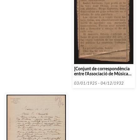
seva dona]
[Conjunt de correspondència
entre l’Associació de Música
de Càmera i la Sociedad
Filharmónica de Valencia]
03/01/1925 - 04/12/1932