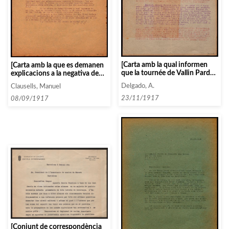
[Carta amb la qual informen
[Carta amb la que es demanen
que la tournée de Vallin Pardo
explicacions a la negativa de
s’ha retrassat uns dies, i que
Vallin Pardo i diuen que poden
Delgado, A.
Clausells, Manuel
estàn d’acord amb el tema
prendre mesures per tal de
Coynnet Cousin]
salvar la temporada de
23/11/1917
08/09/1917
l’Associació]
[Conjunt de correspondència