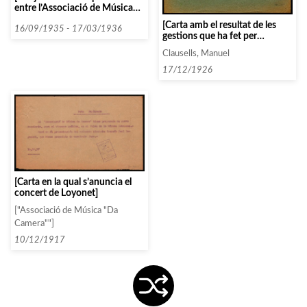
entre l’Associació de Música
da Càmera i diverses persones i
[Carta amb el resultat de les
entitats que comencen amb la
16/09/1935 - 17/03/1936
gestions que ha fet per
lletra E entre 1935 i 1936]
comptar amb Plantada, Mercè,
Clausells, Manuel
Costa, Francesc i Frederic
Longàs per a un magne concert
17/12/1926
de música catalana]
[Carta en la qual s’anuncia el
concert de Loyonet]
["Associació de Música "Da
Camera""]
10/12/1917