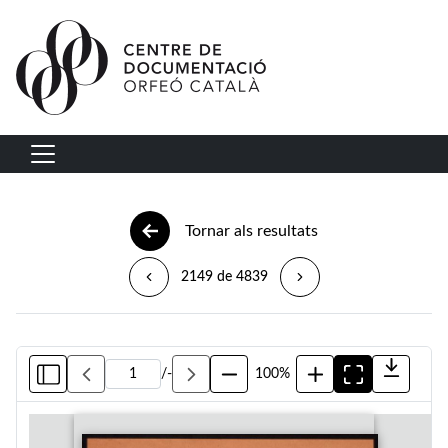
Vés al contingut
Navegació principal
Tornar als resultats
2149 de 4839
/
-
100%