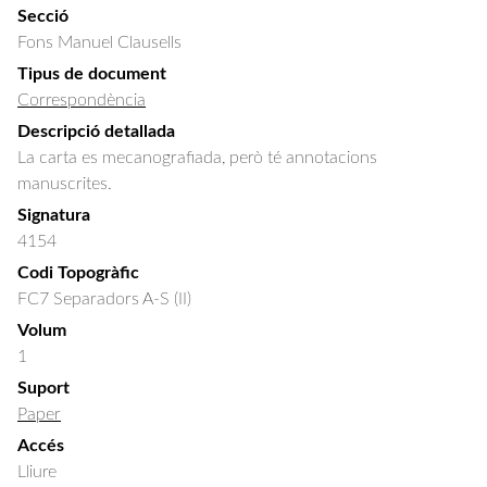
Secció
Fons Manuel Clausells
Tipus de document
Correspondència
Descripció detallada
La carta es mecanografiada, però té annotacions 
manuscrites.
Signatura
4154
Codi Topogràfic
FC7 Separadors A-S (II)
Volum
1
Suport
Paper
Accés
Lliure