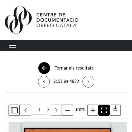
Vés al contingut
Navegació principal
Tornar als resultats
2131 de 4839
/
-
100%