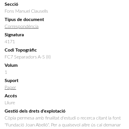
Secció
Fons Manuel Clausells
Tipus de document
Correspondència
Signatura
4171
Codi Topogràfic
FC7 Separadors A-S (II)
Volum
1
Suport
Paper
Accés
Lliure
Gestió dels drets d'explotació
Còpia permesa amb finalitat d'estudi o recerca citant la font
"Fundació Joan Abelló". Per a qualsevol altre ús cal demanar