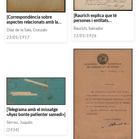
[Raurich explica que té
[Correspondència sobre
persones i entitats
aspectes relacionats amb la
interessades en el projecte que
programació i els concerts
Raurich, Salvador
Díaz de la Sala, Gonzalo
porten a terme sobre Garreta]
organitzats]
12/01/1926
23/05/1917
[Telegrama amb el missatge
«Ayez bonte patienter samedi»]
Sèrres, Juquim
[1934]