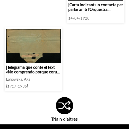
[Carta indicant un contacte per
parlar amb l’Orquestra
Simfònica de Nova York]
14/04/1920
[Telegrama que conté el text
«No comprendo porque coruá
no quiere aceptar 750 para mi
Lahowska, Aga
concierto diciendo que
barcelona ha pagadno menos»]
[1917-1936]
Tria'n d'altres