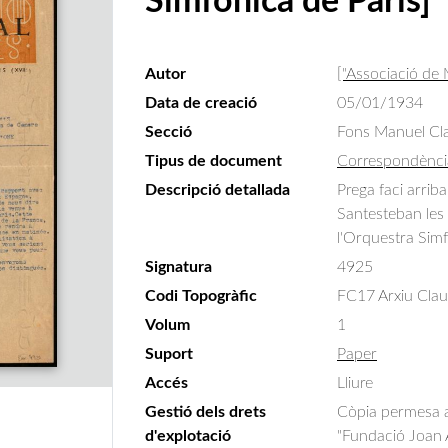
Simfònica de París]
Autor
["Associació de
Data de creació
05/01/1934
Secció
Fons Manuel Cla
Tipus de document
Correspondènci
Descripció detallada
Prega faci arrib
Santesteban les 
l'Orquestra Simf
Signatura
4925
Codi Topogràfic
FC17 Arxiu Clau
Volum
1
Suport
Paper
Accés
Lliure
Gestió dels drets
Còpia permesa am
d'explotació
"Fundació Joan A