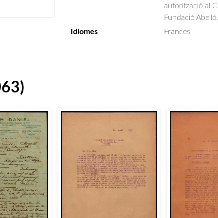
autorització al 
Fundació Abelló
Idiomes
Francès
063)