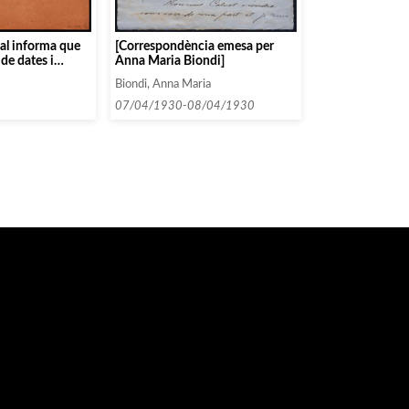
ual informa que
[Correspondència emesa per
de dates i
Anna Maria Biondi]
uarteto Español,
Biondi, Anna Maria
 G. Diaz]
07/04/1930-08/04/1930