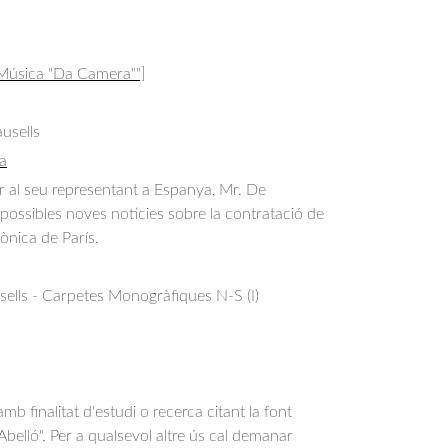
 Música "Da Camera""]
usells
a
ar al seu representant a Espanya, Mr. De 
possibles noves notícies sobre la contratació de 
ònica de París.
sells - Carpetes Monogràfiques N-S (I)
b finalitat d'estudi o recerca citant la font
belló". Per a qualsevol altre ús cal demanar