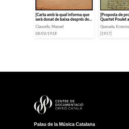
[Carta amb la qual informa que
[Proposta de pr
serà donat de baixa després del
Quartet Poulet 
següent concert, tal i com va
de cadascun del
Clausells, Manuel
Quesada, Ernesto
especificar el mateix Duran, i
components]
dóna l’enhorabona per la broma]
08/03/1918
[1917]
Palau de la Música Catalana