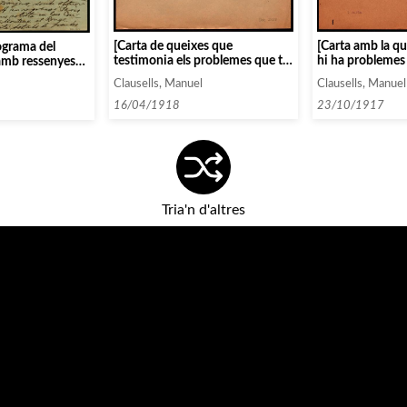
[Carta amb la q
[Carta de queixes que
ograma del
hi ha problemes 
testimonia els problemes que té
amb ressenyes
catxet amb el C
Clausells en el seu tracte amb les
s seu
Clausells, Manuel
Clausells, Manuel
i demana ajuda a
agències de concerts]
23/10/1917
16/04/1918
Tria'n d'altres