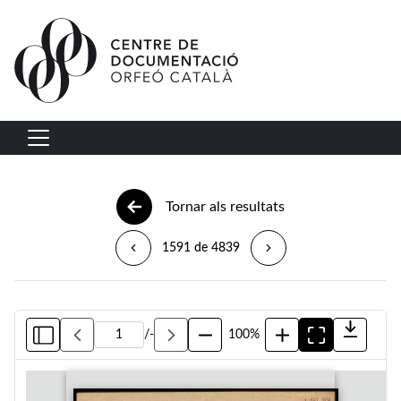
Vés al contingut
Navegació principal
Tornar als resultats
1591 de 4839
/
-
100%