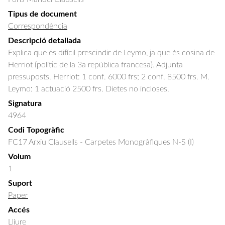
Tipus de document
Correspondència
Descripció detallada
Explica que és difícil prescindir de Leymo, ja que és cosina de 
Herriot (polític de la 3a república francesa). Adjunta 
pressuposts. Herriot: 1 conf. 6000 frs; 2 conf. 8500 frs. M. 
Leymo: 1 actuació 2500 frs. Dietes no incloses.
Signatura
4964
Codi Topogràfic
FC17 Arxiu Clausells - Carpetes Monogràfiques N-S (I)
Volum
1
Suport
Paper
Accés
Lliure