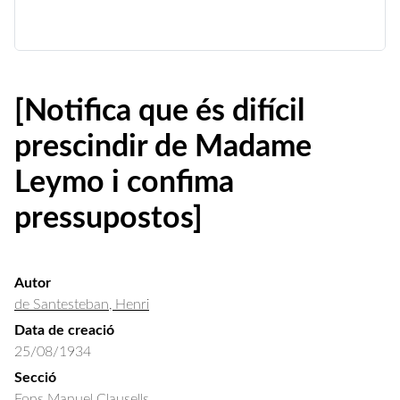
[Notifica que és difícil
prescindir de Madame
Leymo i confima
pressupostos]
Autor
de Santesteban, Henri
Data de creació
25/08/1934
Secció
Fons Manuel Clausells