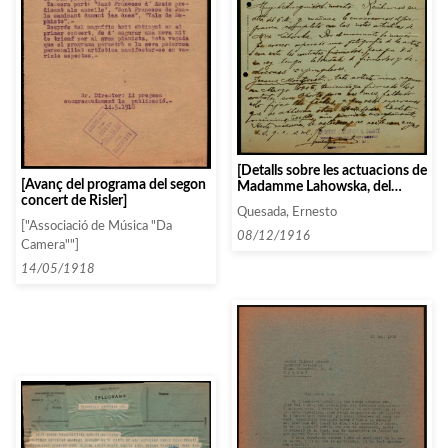
[Detalls sobre les actuacions de
[Avanç del programa del segon
Madamme Lahowska, del
concert de Risler]
Cuarteto Poulet i de Jeanne
Quesada, Ernesto
Montjovet. Parlen també dels
["Associació de Música "Da
currículums dels artistes]
08/12/1916
Camera""]
14/05/1918