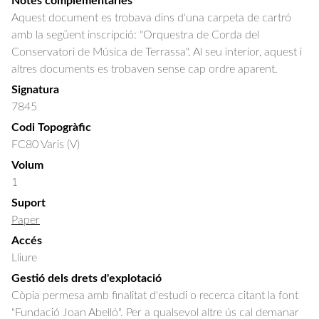
Notes complementàries
Aquest document es trobava dins d'una carpeta de cartró
amb la següent inscripció: "Orquestra de Corda del
Conservatori de Música de Terrassa". Al seu interior, aquest i
altres documents es trobaven sense cap ordre aparent.
Signatura
7845
Codi Topogràfic
FC80 Varis (V)
Volum
1
Suport
Paper
Accés
Lliure
Gestió dels drets d'explotació
Còpia permesa amb finalitat d'estudi o recerca citant la font
"Fundació Joan Abelló". Per a qualsevol altre ús cal demanar