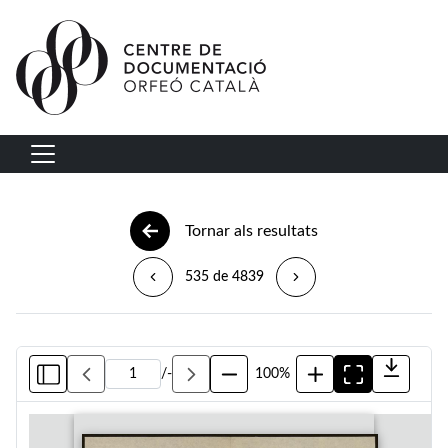
Vés al contingut
Navegació principal
Tornar als resultats
535 de 4839
/
-
100%