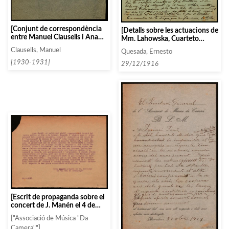
[Conjunt de correspondència
[Detalls sobre les actuacions de
entre Manuel Clausells i Ana
Mm. Lahowska, Cuarteto
Maria Biondi]
Poulet i Busoni]
Clausells, Manuel
Quesada, Ernesto
[1930-1931]
29/12/1916
[Escrit de propaganda sobre el
concert de J. Manén el 4 de
febrer]
["Associació de Música "Da
Camera""]