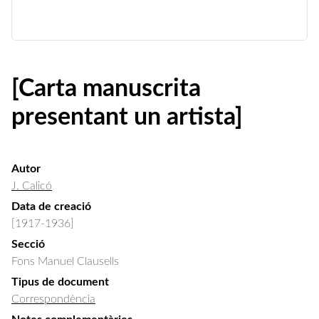
[Carta manuscrita
presentant un artista]
Autor
J. Calicó
Data de creació
[1917-1936]
Secció
Fons Manuel Clausells
Tipus de document
Correspondència