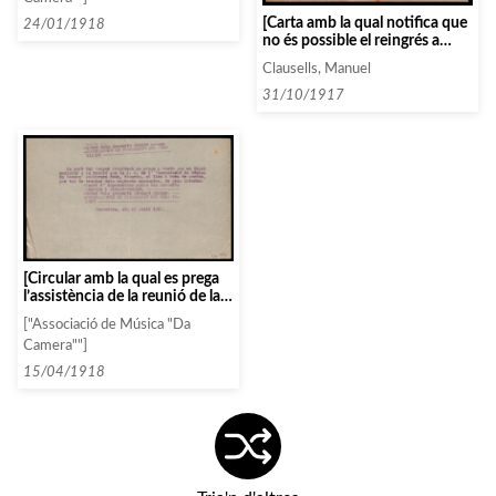
[Carta amb la qual notifica que
24/01/1918
no és possible el reingrés a
l’Associació amb les mateixes
Clausells, Manuel
condicions de les que gaudia
abans de donar-se de baixa]
31/10/1917
[Circular amb la qual es prega
l’assistència de la reunió de la
Junta Directiva per parlar del
["Associació de Música "Da
canvi d’impressions sobre els
Camera""]
concerts, de l’estat d’altres
concerts i de la preparació del
15/04/1918
pròxim curs]