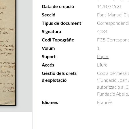
Data de creació
11/07/1921
Secció
Fons Manuel Cla
Tipus de document
Correspondènci
Signatura
4034
Codi Topogràfic
FC5 Correspondè
Volum
1
Suport
Paper
Accés
Lliure
Gestió dels drets
Còpia permesa am
d'explotació
"Fundació Joan A
autorització al 
Fundació Abelló
Idiomes
Francès