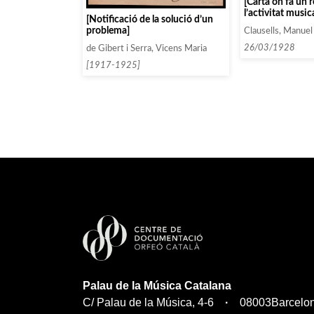
[Carta on fa un 
l’activitat music
[Notificació de la solució d’un
per a la primaver
problema]
Clausells, Manuel
proposta d’ajorn
actuacions a la t
26/03/1928
de Gibert i Serra, Vicens Maria
[1917-1925]
Palau de la Música Catalana
C/ Palau de la Música, 4-6
08003
Barcelo