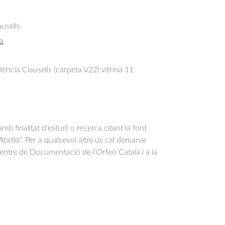
usells
a
ncia Clausells (carpeta V22) vitrina 11
b finalitat d'estudi o recerca citant la font
belló". Per a qualsevol altre ús cal demanar
Centre de Documentació de l'Orfeó Català i a la
.