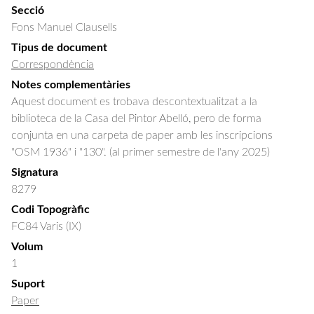
Secció
Fons Manuel Clausells
Tipus de document
Correspondència
Notes complementàries
Aquest document es trobava descontextualitzat a la
biblioteca de la Casa del Pintor Abelló, pero de forma
conjunta en una carpeta de paper amb les inscripcions
"OSM 1936" i "130". (al primer semestre de l'any 2025)
Signatura
8279
Codi Topogràfic
FC84 Varis (IX)
Volum
1
Suport
Paper