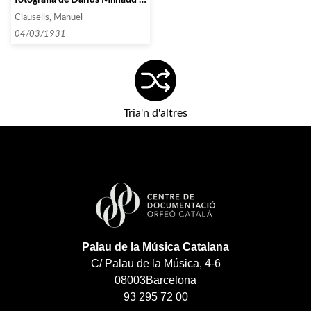
si és possible, també d’altres
Clausells, Manuel
autors moderns]
04/03/1931
Tria'n d'altres
Palau de la Música Catalana
C/ Palau de la Música, 4-6
08003
Barcelona
93 295 72 00