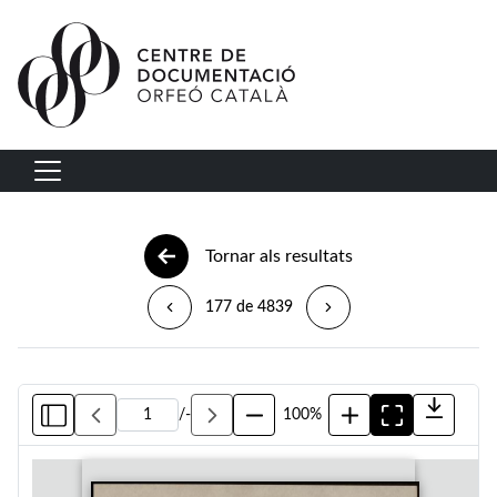
Vés al contingut
Navegació principal
Tornar als resultats
177 de 4839
/
-
100%