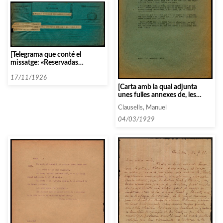
[Telegrama que conté el
missatge: «Reservadas
habitaciones hotel atlantic
Casals y Blay net para viernes
17/11/1926
19 = Filarmonica»]
[Carta amb la qual adjunta
unes fulles annexes de, les
quals no queda clar el seu
Clausells, Manuel
contingut]
04/03/1929