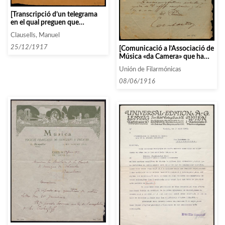
[Transcripció d’un telegrama
en el qual preguen que
confirmin les dates de
Clausells, Manuel
confirmació del Trio Fémina]
25/12/1917
[Comunicació a l’Associació de
Música «da Camera» que ha
estat acceptada com a membre
Unión de Filarmónicas
de la Unión de Filarmónicas]
08/06/1916