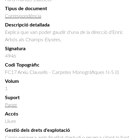
Tipus de document
Correspondència
Descripció detallada
Explica que van poder gaudir d'una de la direcció d'Enric 
Arbós als Champs-Elysées.
Signatura
4946
Codi Topogràfic
FC17 Arxiu Clausells - Carpetes Monogràfiques N-S (I)
Volum
1
Suport
Paper
Accés
Lliure
Gestió dels drets d'explotació
Còpia permesa amb finalitat d'estudi o recerca citant la font