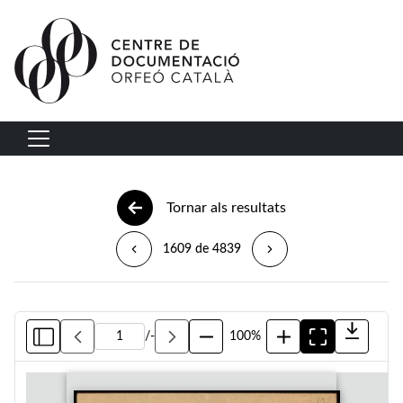
Vés al contingut
Navegació principal
Tornar als resultats
1609 de 4839
/
-
100%