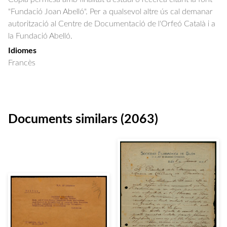
"Fundació Joan Abelló". Per a qualsevol altre ús cal demanar
autorització al Centre de Documentació de l'Orfeó Català i a
la Fundació Abelló.
Idiomes
Francès
Documents similars (2063)