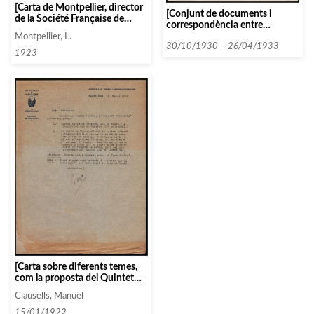
[Carta de Montpellier, director
[Conjunt de documents i
de la Société Française de
correspondència entre
Concerts a Théatre a Manel
l’Associació i diverses persones
Montpellier, L.
Clausells.]
i entitats seguint un ordre
30/10/1930 – 26/04/1933
1923
alfabètic: U]
[Carta sobre diferents temes,
com la proposta del Quintet
Rosé pel concert de març o
Clausells, Manuel
abril o el dossier amb les
primeres cartes de l’associació]
15/01/1922