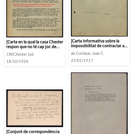
[Carta informativa sobre la
[Carta en la qual la casa Chester
impossibilitat de contractar a
respon que no té cap joc de
la cantant Madame Montjovet
materials de l’obra de Falla i
de Cortázar, Juan C.
J.W.Chester Ltd.
per part de la Societat
suggereix demanar el de
Filharmònica de Bilbao]
22/02/1917
l’Orquestra Bètica]
18/10/1926
[Conjunt de correspondència