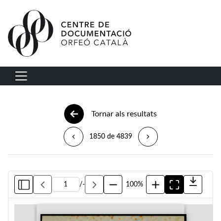
Vés al contingut
Navegació principal
Tornar als resultats
1850 de 4839
/
-
100%