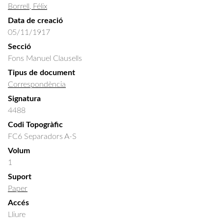
Borrell, Félix
Data de creació
05/11/1917
Secció
Fons Manuel Clausells
Tipus de document
Correspondència
Signatura
4488
Codi Topogràfic
FC6 Separadors A-S
Volum
1
Suport
Paper
Accés
Lliure