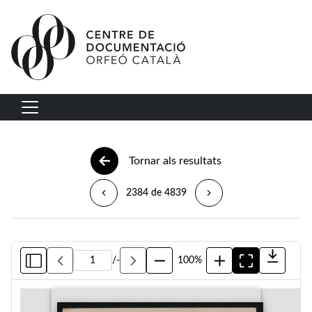
Vés al contingut
Navegació principal
Tornar als resultats
2384 de 4839
/
-
100%