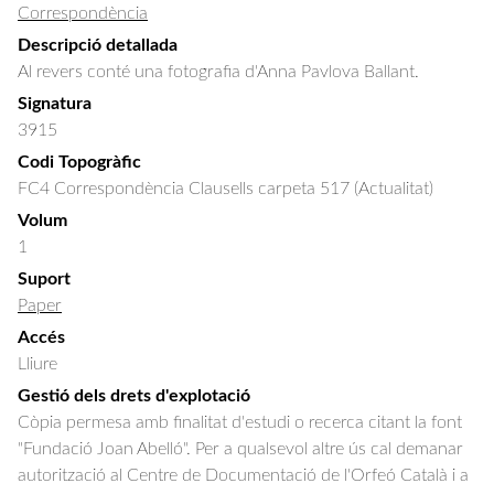
Correspondència
Descripció detallada
Al revers conté una fotografia d'Anna Pavlova Ballant.
Signatura
3915
Codi Topogràfic
FC4 Correspondència Clausells carpeta 517 (Actualitat)
Volum
1
Suport
Paper
Accés
Lliure
Gestió dels drets d'explotació
Còpia permesa amb finalitat d'estudi o recerca citant la font
"Fundació Joan Abelló". Per a qualsevol altre ús cal demanar
autorització al Centre de Documentació de l'Orfeó Català i a