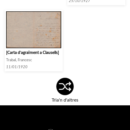
inscripcions]
25/10/1927
[Carta d’agraïment a Clausells]
Trabal, Francesc
11/01/1920
Tria'n d'altres