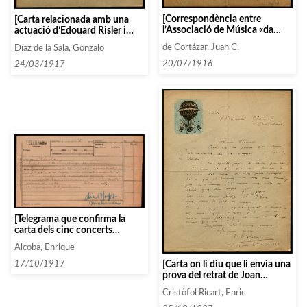
[Correspondència entre
[Carta relacionada amb una
l’Associació de Música «da
actuació d’Edouard Risler i
Camera» i laSocietat
l’agència Daniel que és qui ho
de Cortázar, Juan C.
Díaz de la Sala, Gonzalo
Filharmònica de Bilbao
gestiona]
informant de la programació i
20/07/1916
24/03/1917
artistes contractats]
[Telegrama que confirma la
carta dels cinc concerts
ampliables]
Alcoba, Enrique
[Carta on li diu que li envia una
17/10/1917
prova del retrat de Joan
Maragall i li comenta uns
Cristòfol Ricart, Enric
dubtes sobre unes