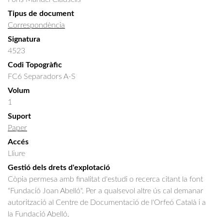
Tipus de document
Correspondència
Signatura
4523
Codi Topogràfic
FC6 Separadors A-S
Volum
1
Suport
Paper
Accés
Lliure
Gestió dels drets d'explotació
Còpia permesa amb finalitat d'estudi o recerca citant la font
"Fundació Joan Abelló". Per a qualsevol altre ús cal demanar
autorització al Centre de Documentació de l'Orfeó Català i a
la Fundació Abelló.