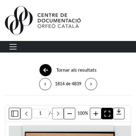
Vés al contingut
Navegació principal
Tornar als resultats
1814 de 4839
/
-
100%