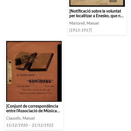
[Notificació sobre la voluntat
per localitzar a Enesko, que no
han tingut èxit perquè es troba
Martorell, Manuel
a Rumania]
[1913-1917]
[Conjunt de correspondència
entre l’Associació de Música
da Camera i diverses persones i
Clausells, Manuel
entitats que comencen amb la
lletra A, entre 1919 i 1922]
15/12/1920 – 21/12/1922