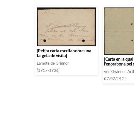
[Petita carta escrita sobre una
targeta de visita]
[Carta en la qua
Lamote de Grignon
l’enorabona pel 
per P. Casals al 
[1917-1936]
von Gwinner, Art
Música]
07/07/1921