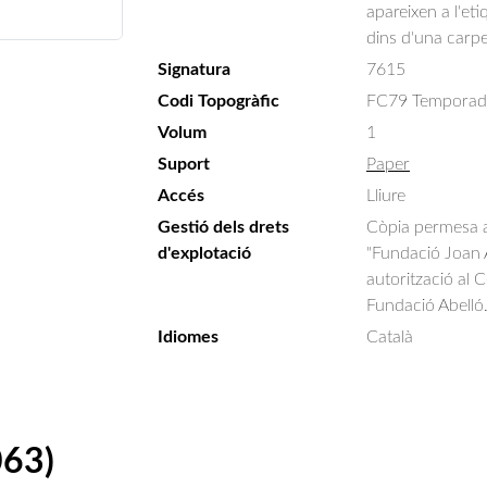
apareixen a l'et
dins d'una carpe
Signatura
7615
Codi Topogràfic
FC79 Temporada
Volum
1
Suport
Paper
Accés
Lliure
Gestió dels drets
Còpia permesa am
d'explotació
"Fundació Joan A
autorització al 
Fundació Abelló
Idiomes
Català
063)