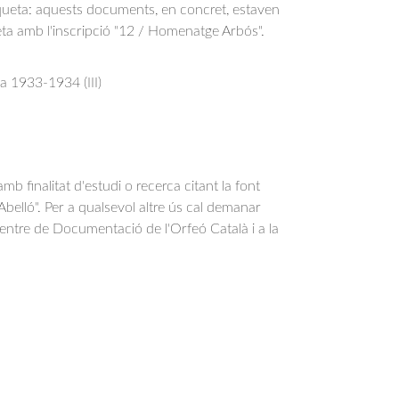
iqueta: aquests documents, en concret, estaven
ta amb l'inscripció "12 / Homenatge Arbós".
 1933-1934 (III)
b finalitat d'estudi o recerca citant la font
belló". Per a qualsevol altre ús cal demanar
Centre de Documentació de l'Orfeó Català i a la
.