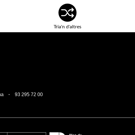
Tria'n d'altres
na
93 295 72 00