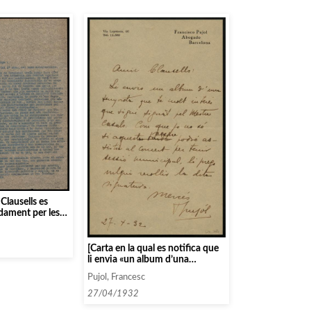
 Clausells es
dament per les
obre Herriot i
 per les falses
irma també que
[Carta en la qual es notifica que
het de Geraldy]
li envia «un album d’una
senyoreta que té molt interés
Pujol, Francesc
que sigui signat pel Mestre
Casals»]
27/04/1932