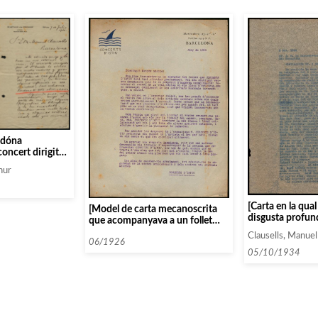
l dóna
concert dirigit
Palau de la
hur
[Carta en la qual
[Model de carta mecanoscrita
disgusta profun
que acompanyava a un follet
males notícies s
dels Concerts d’Istiu, amb unes
Clausells, Manuel
pel temps perdut
qüestions a omplir]
06/1926
afirmacions. Af
05/10/1934
no accept el cac