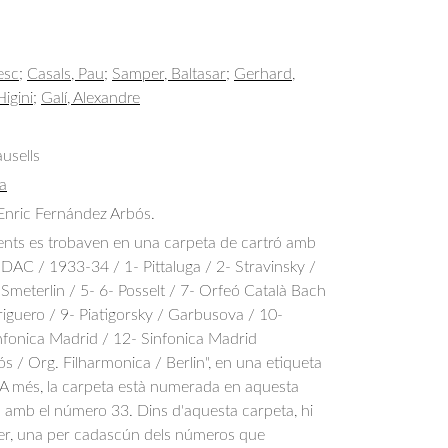
esc
;
Casals, Pau
;
Samper, Baltasar
;
Gerhard,
Higini
;
Galí, Alexandre
usells
a
 Enric Fernández Arbós.
ts es trobaven en una carpeta de cartró amb
MDAC / 1933-34 / 1- Pittaluga / 2- Stravinsky /
 Smeterlin / 5- 6- Posselt / 7- Orfeó Català Bach
iguero / 9- Piatigorsky / Garbusova / 10-
infonica Madrid / 12- Sinfonica Madrid
 / Org. Filharmonica / Berlin", en una etiqueta
l. A més, la carpeta està numerada en aquesta
a amb el número 33. Dins d'aquesta carpeta, hi
per, una per cadascún dels números que