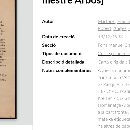
mestre Arbós]
Autor
Martorell, Franc
Robert
;
Anglés, 
Data de creació
18/12/1933
Secció
Fons Manuel Cla
Tipus de document
Correspondènci
Descripció detallada
Carta dirigida a
Notes complementàries
Aquests documen
la inscripció "A
3- Pasquier / 4-
/ 8- O.P.C. Madr
Kreisler / 11- S
Homenatge Arbós
a la part fronta
mateixa etiquet
ha altres de pa