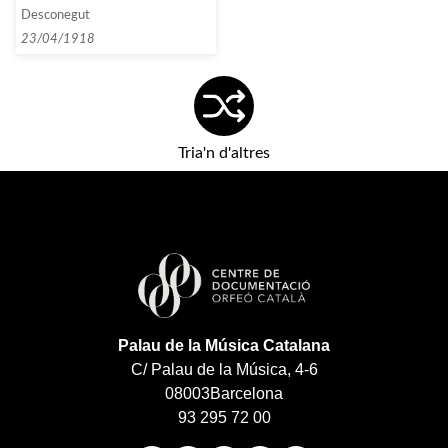
15 mayo telegrafie hoy mismo
Desconegut
aceptacion siendo imposible
antes trece escribame
23/04/1918
proposicion programas,
daniel.»]
Tria'n d'altres
Palau de la Música Catalana
C/ Palau de la Música, 4-6
08003
Barcelona
93 295 72 00