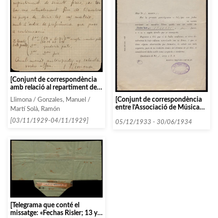
[Conjunt de correspondència
amb relació al repartiment de
localitats]
[Conjunt de correspondència
Llimona / Gonzales, Manuel /
entre l’Associació de Música
Martí Solà, Ramón
da Càmera i diverses persones i
[03/11/1929-04/11/1929]
entitats que comencen amb la
05/12/1933 - 30/06/1934
lletra B, entre 1933 i 1934.
(part II)]
[Telegrama que conté el
missatge: «Fechas Risler; 13 y