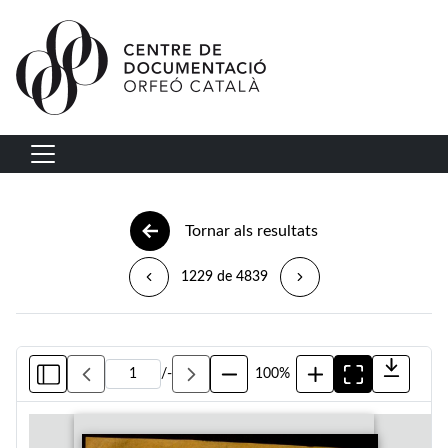
Vés al contingut
Navegació principal
Tornar als resultats
1229 de 4839
/
-
100%