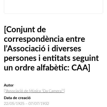
[Conjunt de
correspondència entre
l’Associació i diverses
persones i entitats seguint
un ordre alfabètic: CAA]
Autor
["Associació de Música "Da Camera""]
Data de creació
22/05/1925 – 07/07/1932