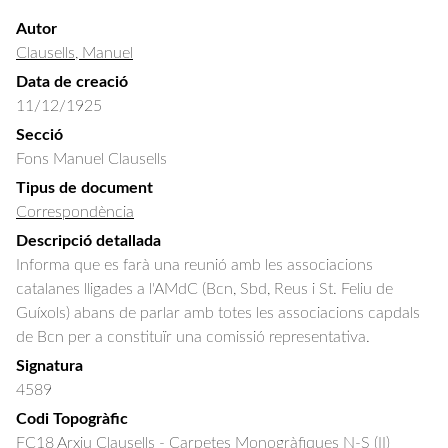
Autor
Clausells, Manuel
Data de creació
11/12/1925
Secció
Fons Manuel Clausells
Tipus de document
Correspondència
Descripció detallada
Informa que es farà una reunió amb les associacions 
catalanes lligades a l'AMdC (Bcn, Sbd, Reus i St. Feliu de 
Guíxols) abans de parlar amb totes les associacions capdals 
de Bcn per a constituïr una comissió representativa.
Signatura
4589
Codi Topogràfic
FC18 Arxiu Clausells - Carpetes Monogràfiques N-S (II)