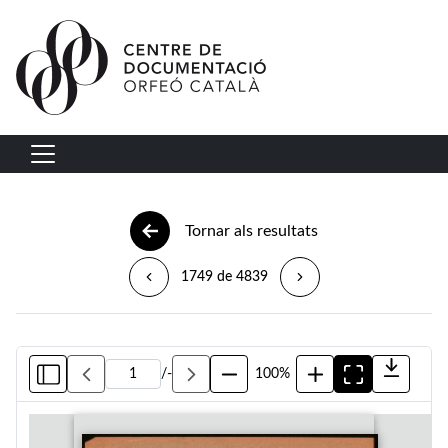
Vés al contingut
Navegació principal
Tornar als resultats
1749 de 4839
/
-
100%