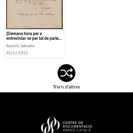
[Demana hora per a
entrevistar-se per tal de parlar
del projecte Garreta i
Raurich, Salvador
aconseguir una recomanació
de Casals]
05/11/1925
Tria'n d'altres