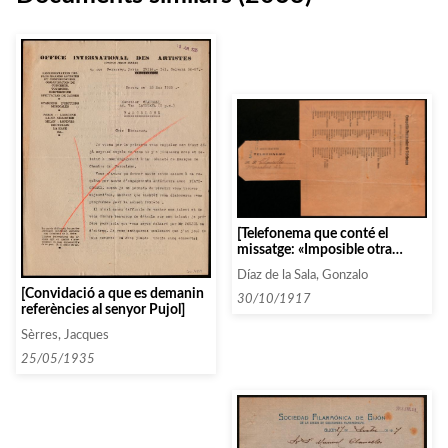
[Telefonema que conté el
missatge: «Imposible otra
fecha cuarteto que no sea el
Díaz de la Sala, Gonzalo
dia 19 rogamos acepte y
[Convidació a que es demanin
comuniquen por telefono
30/10/1917
referències al senyor Pujol]
decisión»]
Sèrres, Jacques
25/05/1935