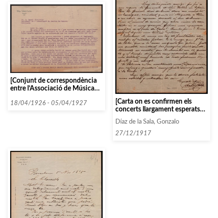
[Conjunt de correspondència
entre l’Associació de Música
de Càmera i l’Associació de
[Carta on es confirmen els
Música de Tortosa]
18/04/1926 - 05/04/1927
concerts llargament esperats
de la cantant Wallin-Pardo.
Díaz de la Sala, Gonzalo
També es fa saber de la recent
creació d’una Societat
27/12/1917
Filharmònica a Palencia]