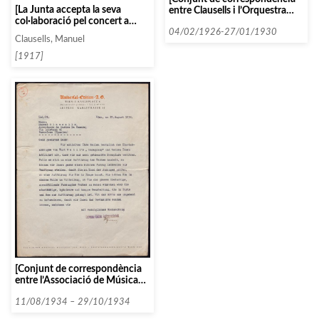
[La Junta accepta la seva
entre Clausells i l’Orquestra
col·laboració pel concert a
Pau Casals de Barcelona]
celebrar el 4 de febrer 1918]
04/02/1926-27/01/1930
Clausells, Manuel
[1917]
[Conjunt de correspondència
entre l’Associació de Música
da Càmera i diverses persones i
entitats que comencen amb la
11/08/1934 – 29/10/1934
lletra U, datada el 1934]