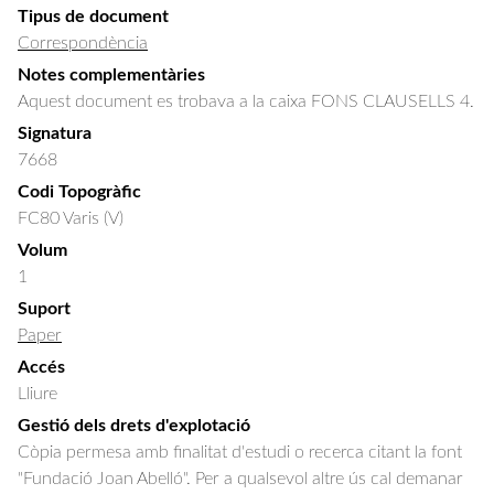
Tipus de document
Correspondència
Notes complementàries
Aquest document es trobava a la caixa FONS CLAUSELLS 4.
Signatura
7668
Codi Topogràfic
FC80 Varis (V)
Volum
1
Suport
Paper
Accés
Lliure
Gestió dels drets d'explotació
Còpia permesa amb finalitat d'estudi o recerca citant la font
"Fundació Joan Abelló". Per a qualsevol altre ús cal demanar