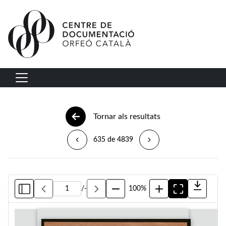
Vés al contingut
Navegació principal
Tornar als resultats
635 de 4839
/
-
100%