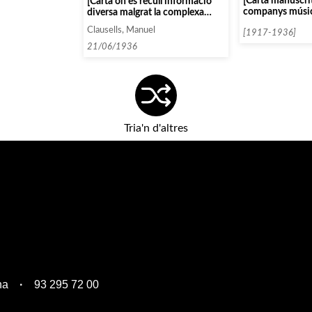
[Carta manuscri
[Carta on es recull informació
companys músi
diversa malgrat la complexa
situació que es viu al país]
Clausells, Manuel
[1917-1936]
21/06/1936
Tria'n d'altres
na
93 295 72 00