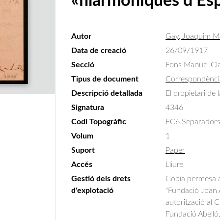
«filarmòniques d’Es
Autor
Gay, Joaquim M
Data de creació
26/09/1917
Secció
Fons Manuel Cla
Tipus de document
Correspondènci
Descripció detallada
El propietari de 
Signatura
4346
Codi Topogràfic
FC6 Separadors
Volum
1
Suport
Paper
Accés
Lliure
Gestió dels drets
Còpia permesa am
d'explotació
"Fundació Joan A
autorització al 
Fundació Abelló