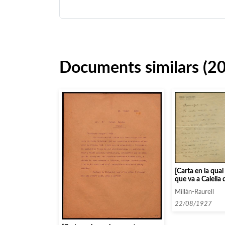
Documents similars (2
[Carta en la qua
que va a Calella 
que trucarà a Cla
Millàn-Raurell
arribar]
22/08/1927