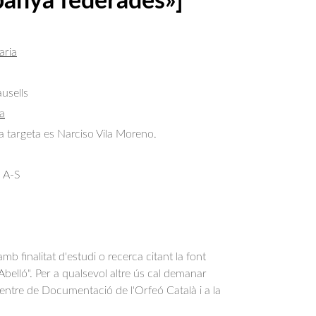
panya federades»]
aria
usells
a
la targeta es Narciso Vila Moreno.
 A-S
b finalitat d'estudi o recerca citant la font
belló". Per a qualsevol altre ús cal demanar
Centre de Documentació de l'Orfeó Català i a la
.