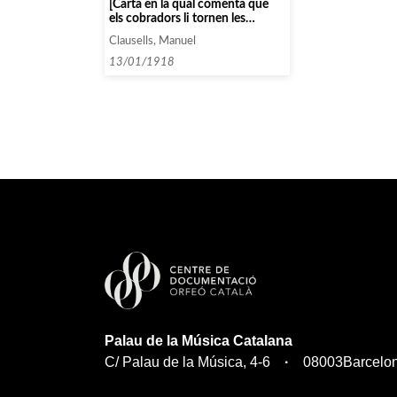
[Carta en la qual comenta que
els cobradors li tornen les
invitacions d’un amic seu per
Clausells, Manuel
canvi de domicili, i prega que
Canals intenti fer-les arribar al
13/01/1918
propietari]
Palau de la Música Catalana
C/ Palau de la Música, 4-6
08003
Barcelo