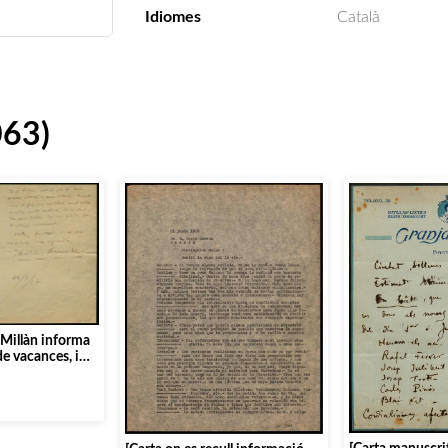
Idiomes
Català
063)
l Millàn informa
de vacances, i
usells en