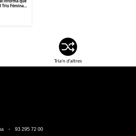
al informa que
l Trio Fémina
sa Daniel i que
finals d’any]
Tria'n d'altres
na
93 295 72 00