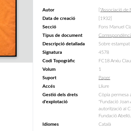
Autor
["Associació de
Data de creació
[1932]
Secció
Fons Manuel Cla
Tipus de document
Correspondènci
Descripció detallada
Sobre estampat 
Signatura
4578
Codi Topogràfic
FC18 Arxiu Claus
Volum
1
Suport
Paper
Accés
Lliure
Gestió dels drets
Còpia permesa am
d'explotació
"Fundació Joan A
autorització al 
Fundació Abelló
Idiomes
Català