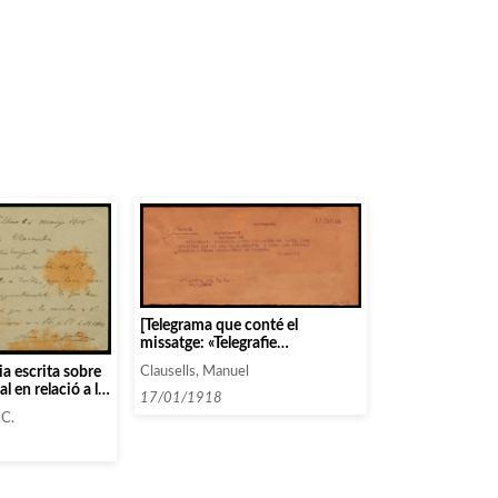
[Telegrama que conté el
missatge: «Telegrafie
inmediatamente dirección el
a escrita sobre
Clausells, Manuel
Paris trio femenino por si nos es
l en relació a la
necesaria y diga qu últimas
17/01/1918
tistes
noticias tiene referentes su
 C.
llegada»]