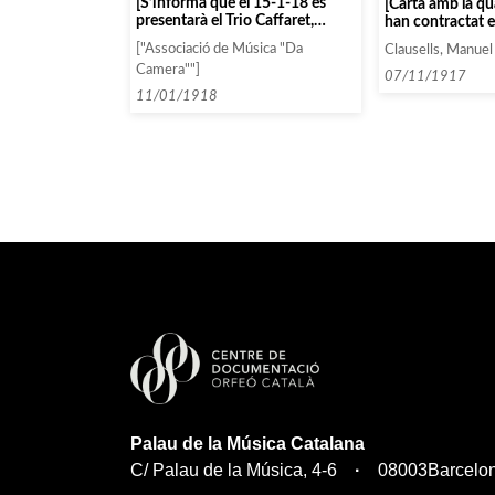
[S’informa que el 15-1-18 es
[Carta amb la qu
presentarà el Trio Caffaret,
han contractat e
format per Lucie Caffaret
mitjançant la Ca
["Associació de Música "Da
Clausells, Manuel
(piano), Ivonne Astruc (violí) i
Vallin actuarà a 
Camera""]
Marquerite Caponsacchi (cello)]
07/11/1917
11/01/1918
Palau de la Música Catalana
C/ Palau de la Música, 4-6
08003
Barcelo