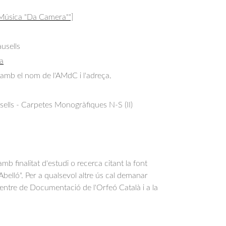
 Música "Da Camera""]
usells
a
amb el nom de l'AMdC i l'adreça.
ells - Carpetes Monogràfiques N-S (II)
b finalitat d'estudi o recerca citant la font
belló". Per a qualsevol altre ús cal demanar
Centre de Documentació de l'Orfeó Català i a la
.