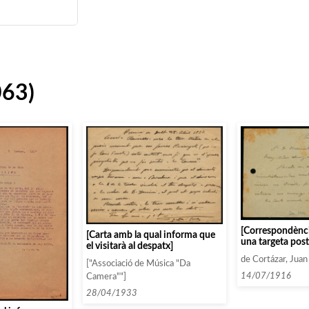
063)
[Correspondènci
[Carta amb la qual informa que
una targeta posta
el visitarà al despatx]
programació i ar
de Cortázar, Juan
contractats]
["Associació de Música "Da
14/07/1916
Camera""]
28/04/1933