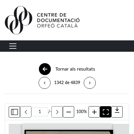
Vés al contingut
Navegació principal
Tornar als resultats
1342 de 4839
/
-
100%