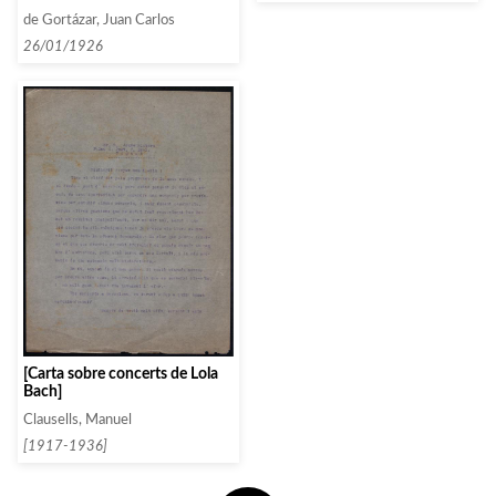
l’actuació de Casals i es parla
de Gortázar, Juan Carlos
dels concerts de la pròxima
temporada]
26/01/1926
[Carta sobre concerts de Lola
Bach]
Clausells, Manuel
[1917-1936]