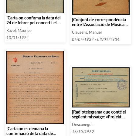
[Carta on confirma la data del
[Conjunt de correspondència
24 de febrer pel concert i el
entre l’Associació de Música
nom i l’adreça de la cantant (
da Càmera i diverses persones i
Ravel, Maurice
Mme Marcelle Gérar). També li
Clausells, Manuel
entitats que comencen amb la
diu que la sonata no estarà
10/01/1924
lletra A, entre 1933 i 1934]
06/06/1933 - 03/01/1934
acabada i li proposa un altre]
[Radiotelegrama que conté el
següent missatge: «Projekt
wegen protest Daniel leider
Desconegut
undurchfuehrbar
[Carta on es demana la
kolischquartett»]
16/10/1932
confirmació de la data de