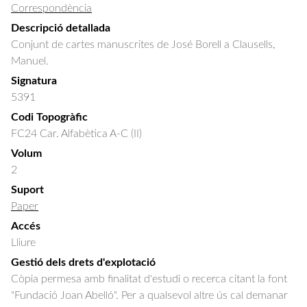
Correspondència
Descripció detallada
Conjunt de cartes manuscrites de José Borell a Clausells, 
Manuel.
Signatura
5391
Codi Topogràfic
FC24 Car. Alfabètica A-C (II)
Volum
2
Suport
Paper
Accés
Lliure
Gestió dels drets d'explotació
Còpia permesa amb finalitat d'estudi o recerca citant la font
"Fundació Joan Abelló". Per a qualsevol altre ús cal demanar