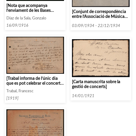
[Nota que acompanya
l’enviament de les Bases
[Conjunt de correspondència
reformades de la Unión]
entre l’Associació de Música
Díaz de la Sala, Gonzalo
da Càmera i diverses persones i
16/09/1916
entitats que comencen amb la
03/09/1934 - 22/12/1934
lletra F, datada el 1934]
[Trabal informa de l’únic dia
[Carta manuscrita sobre la
que es pot celebrar el concert
gestió de concerts]
mensual de l’associació]
Trabal, Francesc
14/01/1921
[1919]