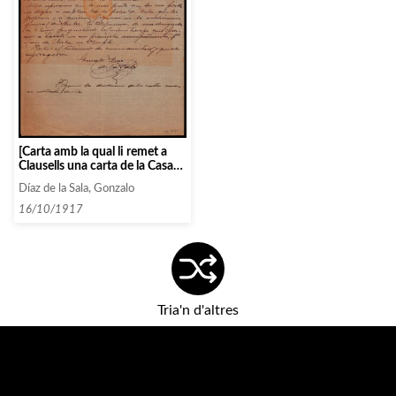
[Carta amb la qual li remet a
Clausells una carta de la Casa
Daniel on parla de la Tournée
Díaz de la Sala, Gonzalo
de Vallin per les diferents
societats espanyoles]
16/10/1917
Tria'n d'altres