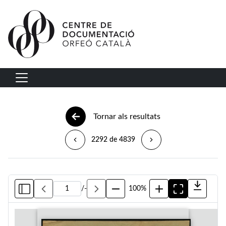
Vés al contingut
Navegació principal
Tornar als resultats
2292 de 4839
/
-
100%