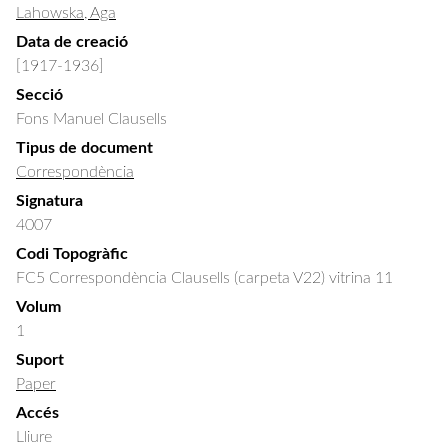
Lahowska, Aga
Data de creació
[1917-1936]
Secció
Fons Manuel Clausells
Tipus de document
Correspondència
Signatura
4007
Codi Topogràfic
FC5 Correspondència Clausells (carpeta V22) vitrina 11
Volum
1
Suport
Paper
Accés
Lliure