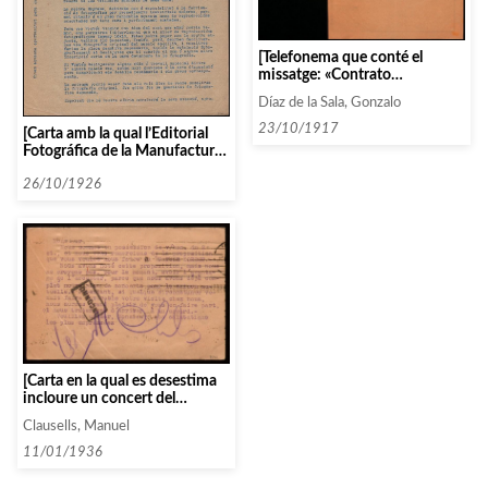
[Telefonema que conté el
missatge: «Contrato
formalizado malaga impide
Díaz de la Sala, Gonzalo
cuarteto señalar fechas
pedidas propone Barcelona 1 9
23/10/1917
[Carta amb la qual l’Editorial
o 20 según burgos o no
Fotográfica de la Manufactura
concierto»]
Española de Papeles
Fotográficos s’ofereix a
26/10/1926
adjuntar fotografias dels
artistes amb els programes de
concert]
[Carta en la qual es desestima
incloure un concert del
Quatuor Dordet en la pròxima
Clausells, Manuel
temporada]
11/01/1936