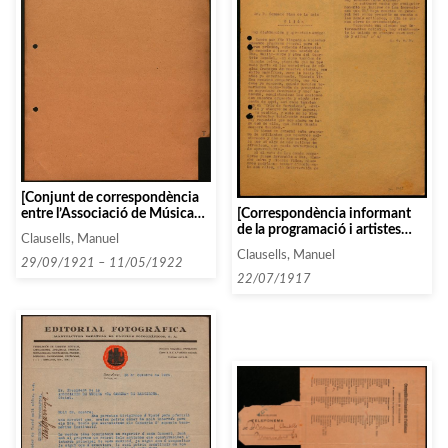
[Conjunt de correspondència
entre l’Associació de Música
[Correspondència informant
da Camera i diverses persones i
de la programació i artistes
Clausells, Manuel
entitats que comencen amb la
contractats]
Clausells, Manuel
lletra T, entre 1919 i 1922]
29/09/1921 – 11/05/1922
22/07/1917