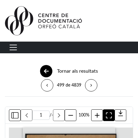
Vés al contingut
Navegació principal
Tornar als resultats
499 de 4839
/
-
100%