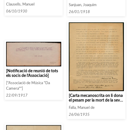
d’octubre-març tancada,
l’Associació i que ha pagat els
Clausells, Manuel
Sanjuan, Joaquim
intentaran incloure el «Coro de
concerts pendents per «giro
Maestros Moravos» dintre
postal»]
06/10/1930
26/01/1918
d’aquesta]
[Notificació de reunió de tots
els socis de l’Associació]
["Associació de Música "Da
Camera""]
[Carta mecanoscrita on li dona
22/09/1917
el pesam per la mort de la seva
germana. Li dona la
Falla, Manuel de
conformitat per un programa
on ha d’actuar amb Conxita
26/06/1935
Badia]