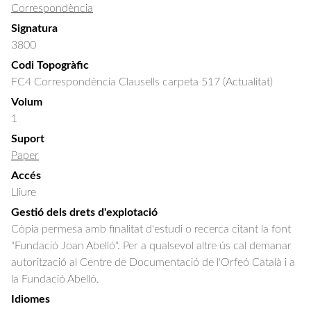
Correspondència
Signatura
3800
Codi Topogràfic
FC4 Correspondència Clausells carpeta 517 (Actualitat)
Volum
1
Suport
Paper
Accés
Lliure
Gestió dels drets d'explotació
Còpia permesa amb finalitat d'estudi o recerca citant la font
"Fundació Joan Abelló". Per a qualsevol altre ús cal demanar
autorització al Centre de Documentació de l'Orfeó Català i a
la Fundació Abelló.
Idiomes