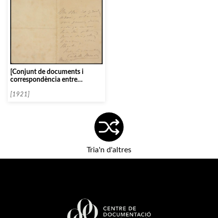
[Conjunt de documents i
correspondència entre
l’Associació i diverses persones
i entitats seguint un ordre
[1921]
alfabètic: Ñ]
Tria'n d'altres