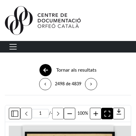
Vés al contingut
Navegació principal
Tornar als resultats
2498 de 4839
/
-
100%