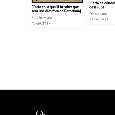
[Carta de cóndol 
[Carta en la qual li fa saber que
de la Riba]
serà uns dies fora de Barcelona]
Desconegut
Perelló, Marian
03/08/1917
01/09/1916