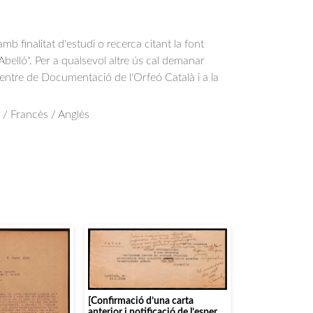
b finalitat d'estudi o recerca citant la font
belló". Per a qualsevol altre ús cal demanar
Centre de Documentació de l'Orfeó Català i a la
.
à / Francès / Anglès
[Confirmació d’una carta
anterior i notificació de l’espera