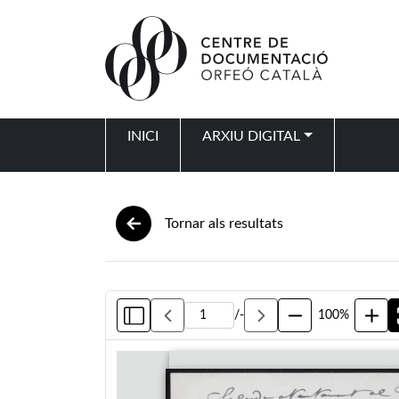
Vés al contingut
INICI
ARXIU DIGITAL
Navegació principal
Tornar als resultats
/
-
100%