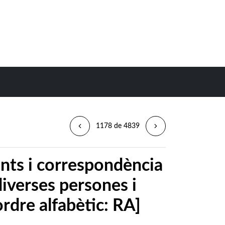
1178 de 4839
nts i correspondència
diverses persones i
ordre alfabètic: RA]