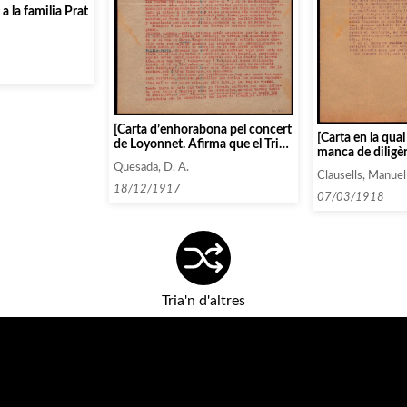
a la familia Prat
[Carta d’enhorabona pel concert
[Carta en la qual
de Loyonnet. Afirma que el Trio
manca de diligèn
Caffaret toqui el 8 i que Vallin
de concerts]
Quesada, D. A.
Pardo podria tocar durant el
Clausells, Manuel
mes de març]
18/12/1917
07/03/1918
Tria'n d'altres