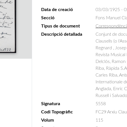
Data de creació
03/03/1925 - 
Secció
Fons Manuel Cla
Tipus de document
Correspondènci
Descripció detallada
Conjunt de docu
Clausells (o l'A
Regnard , Josep 
Revista Musical 
Delclós, Ramon R
Riba, Ràpida S.A
Carles Riba, Ant
Internationale d
Anglada, Enric C.
Russell i Salvad
Signatura
5558
Codi Topogràfic
FC29 Arxiu Claus
Volum
115