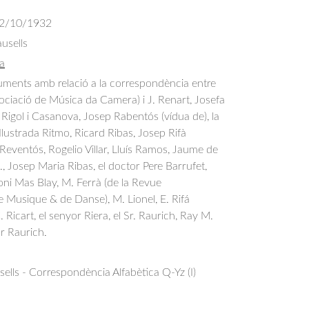
02/10/1932
usells
a
ments amb relació a la correspondència entre 
ssociació de Música da Camera) i J. Renart, Josefa 
Rigol i Casanova, Josep Rabentós (vídua de), la 
Ilustrada Ritmo, Ricard Ribas, Josep Rifà 
eventós, Rogelio Villar, Lluís Ramos, Jaume de 
., Josep Maria Ribas, el doctor Pere Barrufet, 
oni Mas Blay, M. Ferrà (de la Revue 
e Musique & de Danse), M. Lionel, E. Rifá 
 Ricart, el senyor Riera, el Sr. Raurich, Ray M. 
or Raurich.
ells - Correspondència Alfabètica Q-Yz (I)