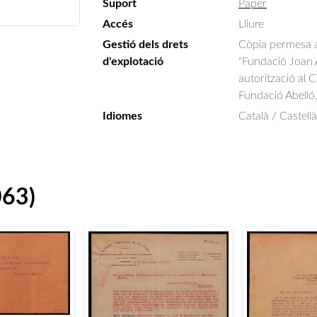
Suport
Paper
Accés
Lliure
Gestió dels drets
Còpia permesa am
d'explotació
"Fundació Joan A
autorització al 
Fundació Abelló
Idiomes
Català / Castell
063)