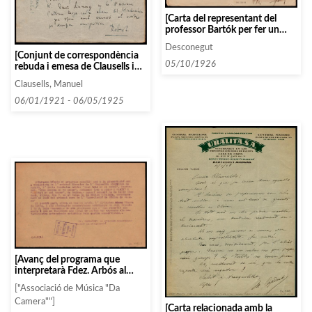
[Carta del representant del
professor Bartók per fer un
concert a Barcelona aprofitant
Desconegut
la seva estada a la ciutat]
[Conjunt de correspondència
05/10/1926
rebuda i emesa de Clausells i
Robert Gerhard]
Clausells, Manuel
06/01/1921 - 06/05/1925
[Avanç del programa que
interpretarà Fdez. Arbós al
Palau]
["Associació de Música "Da
Camera""]
[Carta relacionada amb la