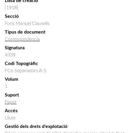
Data de creació
[1918]
Secció
Fons Manuel Clausells
Tipus de document
Correspondència
Signatura
4339
Codi Topogràfic
FC6 Separadors A-S
Volum
1
Suport
Paper
Accés
Lliure
Gestió dels drets d'explotació