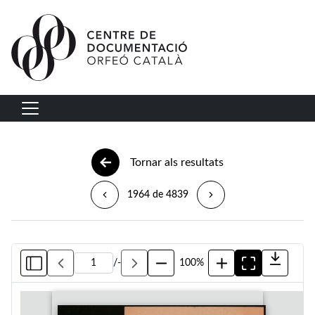
Vés al contingut
Navegació principal
Tornar als resultats
1964 de 4839
/
-
100%