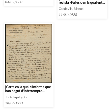
revista «Fulles», en la qual entre
04/02/1918
altres coses, pregunta si sap
Capdevila, Manuel
d’alguna activitat per a tenir
ingressos]
11/01/1928
[Carta en la qual s’informa que
han hagut d’interrompre
alguns concerts]
Toutchapsky, G.
18/06/1921