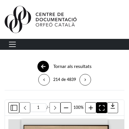
Vés al contingut
Navegació principal
Tornar als resultats
214 de 4839
/
-
100%