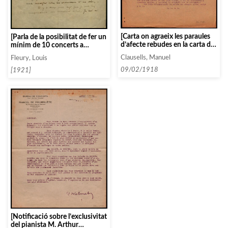
[Carta on agraeix les paraules
[Parla de la posibilitat de fer un
d’afecte rebudes en la carta de
mínim de 10 concerts a
comiat de Díaz de la Sala,
Barcelona i del catxé. També
Clausells, Manuel
Fleury, Louis
Gonzalo, i confirma que també
proposa parlar amb altres
l’Associació té previst
filarmòniques per ampliar els
09/02/1918
[1921]
contractar el violinista
concerts i abaixar el cost]
Quiroga]
[Notificació sobre l’exclusivitat
del pianista M. Arthur