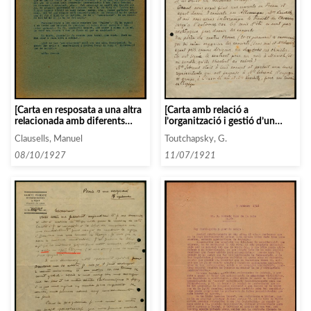
[Carta en resposata a una altra
[Carta amb relació a
relacionada amb diferents
l’organització i gestió d’un
aspectes i suggeriments
tournée]
Clausells, Manuel
Toutchapsky, G.
relacionats amb la revista
«Fulles»]
08/10/1927
11/07/1921