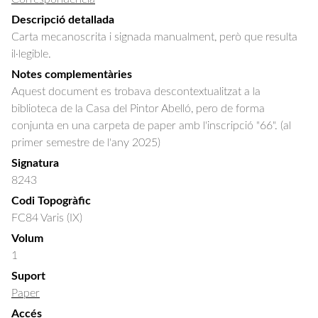
Descripció detallada
Carta mecanoscrita i signada manualment, però que resulta 
il·legible.
Notes complementàries
Aquest document es trobava descontextualitzat a la
biblioteca de la Casa del Pintor Abelló, pero de forma
conjunta en una carpeta de paper amb l'inscripció "66". (al
primer semestre de l'any 2025)
Signatura
8243
Codi Topogràfic
FC84 Varis (IX)
Volum
1
Suport
Paper
Accés