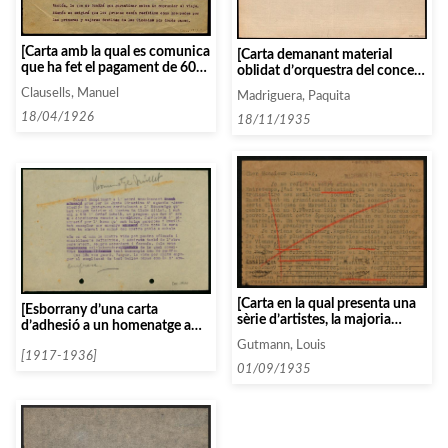
[Carta amb la qual es comunica
[Carta demanant material
que ha fet el pagament de 60
oblidat d’orquestra del concert
francs per l’abonament]
de Grieg]
Clausells, Manuel
Madriguera, Paquita
18/04/1926
18/11/1935
[Carta en la qual presenta una
[Esborrany d’una carta
sèrie d’artistes, la majoria
d’adhesió a un homenatge a
cantants que podrien passar de
Lluís Millet]
Gutmann, Louis
Tournée per Espanya entre el
[1917-1936]
desembre del 1935 i febrer de
01/09/1935
1936]