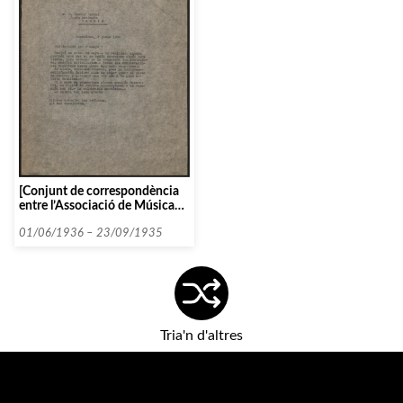
[Conjunt de correspondència
entre l’Associació de Música
da Càmera i diverses persones i
entitats que comencen amb la
01/06/1936 – 23/09/1935
lletra C entre 1935 i 1936]
Tria'n d'altres