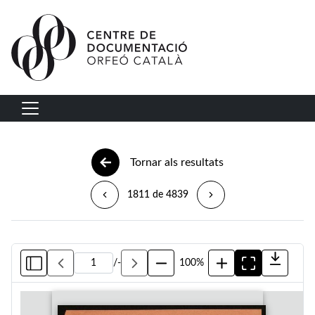
Vés al contingut
Navegació principal
Tornar als resultats
1811 de 4839
/
-
100%