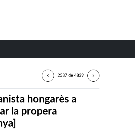
2537 de 4839
ianista hongarès a
car la propera
nya]