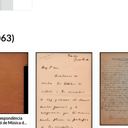
063)
respondència
ió de Música da
s persones i