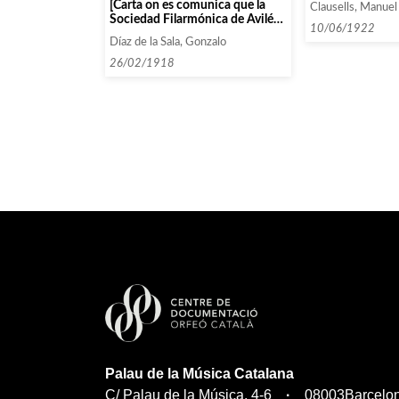
[Carta on es comunica que la
Clausells, Manuel
entitats que co
Sociedad Filarmónica de Avilés
lletra E, entre 1
10/06/1922
entra a formar part de la Unión
Díaz de la Sala, Gonzalo
de Filarmónicas]
26/02/1918
Palau de la Música Catalana
C/ Palau de la Música, 4-6
08003
Barcelo