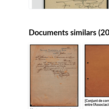
Documents similars (2
[Conjunt de cor
entre l’Associac
Camera i diverse