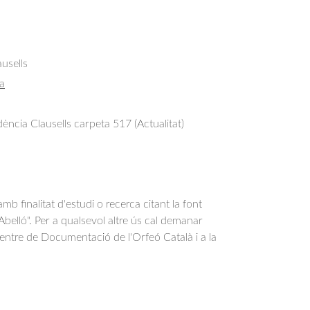
usells
a
ncia Clausells carpeta 517 (Actualitat)
b finalitat d'estudi o recerca citant la font
belló". Per a qualsevol altre ús cal demanar
Centre de Documentació de l'Orfeó Català i a la
.