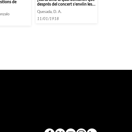
estions de
després del concert s’enviin les
crítiques i fotografies, ja que
Quesada, D. A.
s’han d’enviar a altres entitats]
onzalo
11/01/1918