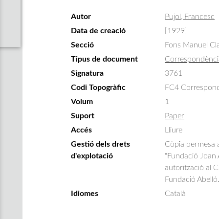
Autor
Pujol, Francesc
Data de creació
[1929]
Secció
Fons Manuel Cla
Tipus de document
Correspondènci
Signatura
3761
Codi Topogràfic
FC4 Correspondè
Volum
1
Suport
Paper
Accés
Lliure
Gestió dels drets
Còpia permesa am
d'explotació
"Fundació Joan A
autorització al 
Fundació Abelló
Idiomes
Català