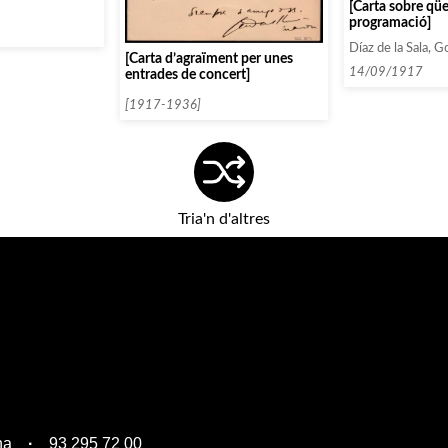
[Carta sobre qü
mencen amb la
programació]
919 i 1922]
Díaz de la Sala, G
[Carta d’agraïment per unes
14/09/1917
entrades de concert]
[1917-1936]
Tria'n d'altres
na
93 295 72 00