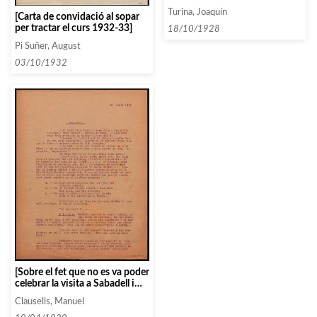
portarà el material que li
Turina, Joaquín
demanen i del material de la
[Carta de convidació al sopar
Farruca]
per tractar el curs 1932-33]
18/10/1928
Pi Suñer, August
03/10/1932
[Sobre el fet que no es va poder
celebrar la visita a Sabadell i
que Marshall ja ha venut el
Clausells, Manuel
piano]