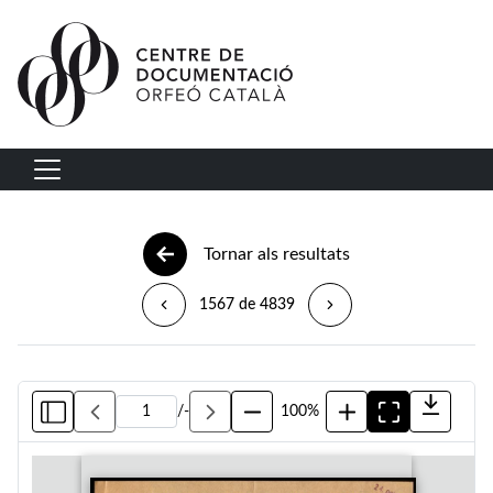
Vés al contingut
Navegació principal
Tornar als resultats
1567 de 4839
/
-
100%