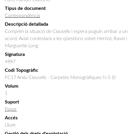
Tipus de document
Correspondència
Descripció detallada
Comprén la situació de Clausells i espera puguin arribar a un 
acord. Aviat contestarà a les qüestions sobre Herriot, Ravel i 
Marguerite Long
Signatura
4987
Codi Topogràfic
FC17 Arxiu Clausells - Carpetes Monogràfiques N-S (I)
Volum
1
Suport
Paper
Accés
Lliure
Gestió dels drets d'explotació