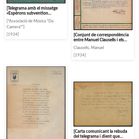
[Telegrama amb el missatge
«Espérons subvention
patientez jusqu a lundi»]
["Associació de Música "Da
Camera""]
[1934]
[Conjunt de correspondència
entre Manuel Clausells i els
senyors Moltrasio i Luzzatto]
Clausells, Manuel
[1934]
[Carta comunicant la rebuda
del telegrama i dient que