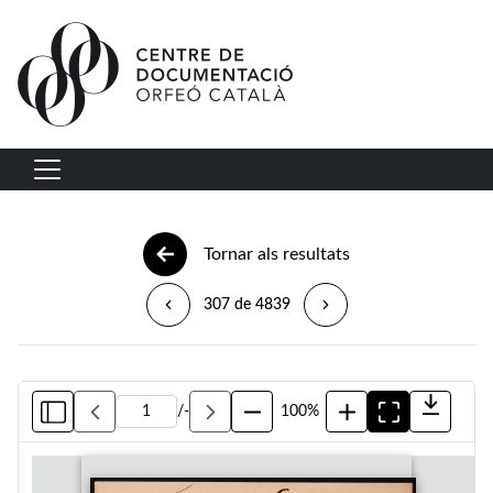
Vés al contingut
Navegació principal
Tornar als resultats
307 de 4839
/
-
100%