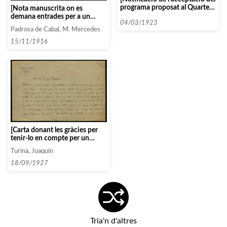
programa proposat al Quartet
[Nota manuscrita on es
Budapest]
demana entrades per a un
04/03/1923
concert]
Padrosa de Cabal, M. Mercedes
15/11/1916
[Carta donant les gràcies per
tenir-lo en compte per un
concert i proposant un
Turina, Joaquín
programa i a Costa com
violinista]
18/09/1927
Tria'n d'altres