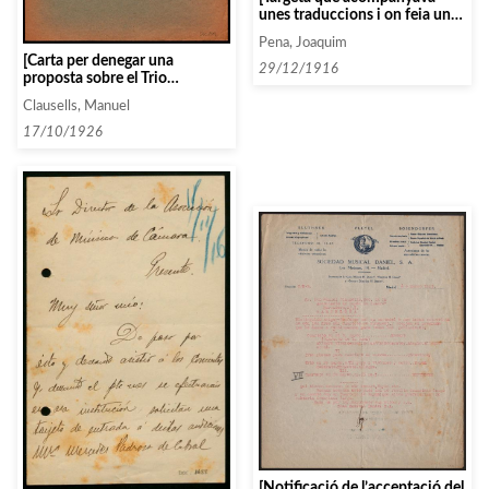
unes traduccions i on feia una
proposta de com havia de ser
Pena, Joaquim
el programa]
[Carta per denegar una
29/12/1916
proposta sobre el Trio
Cherniavsky]
Clausells, Manuel
17/10/1926
[Notificació de l’acceptació del