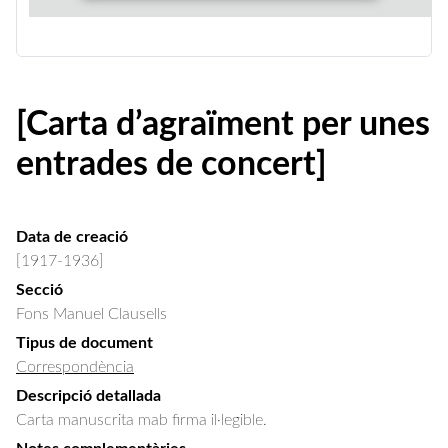
[Carta d’agraïment per unes
entrades de concert]
Data de creació
[1917-1936]
Secció
Fons Manuel Clausells
Tipus de document
Correspondència
Descripció detallada
Carta manuscrita mab firma il·legible.