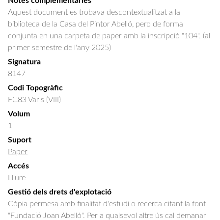
Notes complementàries
Aquest document es trobava descontextualitzat a la
biblioteca de la Casa del Pintor Abelló, pero de forma
conjunta en una carpeta de paper amb la inscripció "104". (al
primer semestre de l'any 2025)
Signatura
8147
Codi Topogràfic
FC83 Varis (VIII)
Volum
1
Suport
Paper
Accés
Lliure
Gestió dels drets d'explotació
Còpia permesa amb finalitat d'estudi o recerca citant la font
"Fundació Joan Abelló". Per a qualsevol altre ús cal demanar