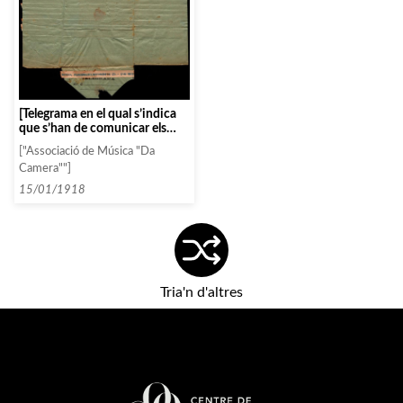
[Telegrama en el qual s’indica
que s’han de comunicar els
catchets al trio Fémine pels
["Associació de Música "Da
concerts de Bilbao, O porto,
Camera""]
Lisboa, Madrid i Màlaga]
15/01/1918
Tria'n d'altres