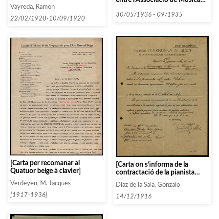
da Càmera i diverses persones i
Vayreda, Ramon
entitats que comencen amb la
30/05/1936 - 09/1935
22/02/1920-10/09/1920
lletra O entre 1935 i 1936]
[Carta per recomanar al
[Carta on s’informa de la
Quatuor belge à clavier]
contractació de la pianista
Mercedes Padrosa i de les
Verdeyen, M. Jacques
Díaz de la Sala, Gonzalo
darreres ofertes rebudes]
[1917-1936]
14/12/1916