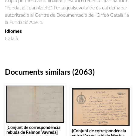
Còpia permesa amb finalitat d'estudi o recerca citant la font
"Fundació Joan Abelló". Per a qualsevol altre ús cal demanar
autorització al Centre de Documentació de l'Orfeó Català i a
la Fundació Abelló.
Idiomes
Català
Documents similars (2063)
[Conjunt de correspondència
[Conjunt de correspondència
rebuda de Raimon Vayreda]
entre l’Associació de Música