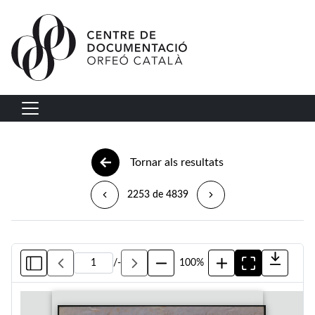
Vés al contingut
Navegació principal
Tornar als resultats
2253 de 4839
/
-
100%