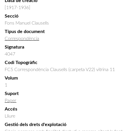
Data de creació
[1917-1936]
Secció
Fons Manuel Clausells
Tipus de document
Correspondència
Signatura
4047
Codi Topogràfic
FC5 Correspondència Clausells (carpeta V22) vitrina 11
Volum
1
Suport
Paper
Accés
Lliure
Gestió dels drets d'explotació