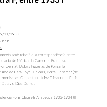
ra F, entre 1933 i
l
09/11/1933
usells
a
ments amb relació a la correspondència entre 
ssociació de Música da Camera) i Francesc 
Fontbernat, Dolors Figueras de Ponsa, la 
isme de Catalunya i Balears, Berta Geissmar (de 
harmonisches Orchester), Heinz Frielaender, Enric 
 i Octavio Diez Durruti.
ència Fons Clausells Alfabètica 1933-1934 (I)