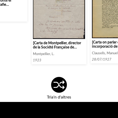
onté el
afie
dirección el
ino por si nos es
 qu últimas
ferentes su
[Carta on parlar 
[Carta de Montpellier, director
incorporació de
de la Société Française de
personatges sec
Concerts a Théatre a Manel
Clausells, Manuel
Montpellier, L.
Giravolt de Mai
Clausells.]
28/07/1927
1923
Tria'n d'altres