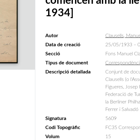
comencen amb la llet
1934]
Autor
Clausells, Manue
Data de creació
25/05/1933 – 
Secció
Fons Manuel Cla
Tipus de document
Correspondènci
Descripció detallada
Conjunt de docu
Clausells (o l'A
Figueres, Josep 
Federació de Tur
la Berliner Phil
Ferrer i Salvadó
Signatura
5609
Codi Topogràfic
FC35 Correspond
Volum
15