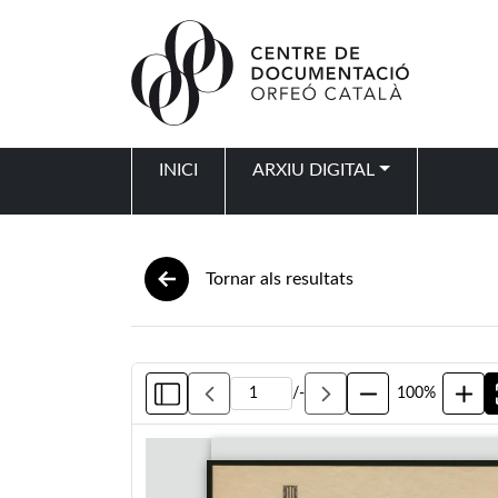
Vés al contingut
INICI
ARXIU DIGITAL
Navegació principal
Tornar als resultats
/
-
100%