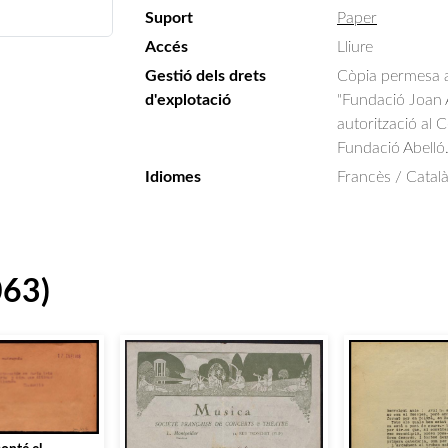
Suport
Paper
Accés
Lliure
Gestió dels drets
Còpia permesa am
d'explotació
"Fundació Joan A
autorització al 
Fundació Abelló
Idiomes
Francès / Català
063)