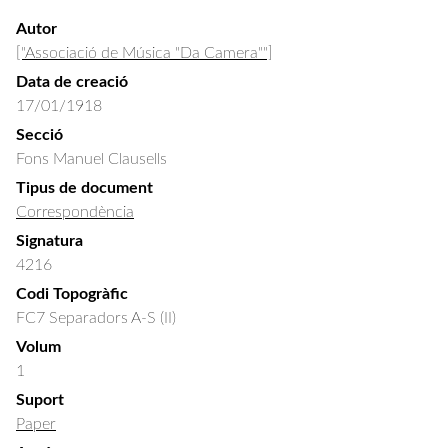
Autor
["Associació de Música "Da Camera""]
Data de creació
17/01/1918
Secció
Fons Manuel Clausells
Tipus de document
Correspondència
Signatura
4216
Codi Topogràfic
FC7 Separadors A-S (II)
Volum
1
Suport
Paper