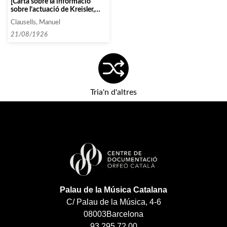
[Carta sobre la informació
sobre l’actuació de Kreisler,
que no és del tot certa i sobre
Clausells, Manuel
la disposició de Casals per
actuar a Bilbao]
21/08/1926
Tria'n d'altres
Palau de la Música Catalana
C/ Palau de la Música, 4-6
08003
Barcelona
93 295 72 00