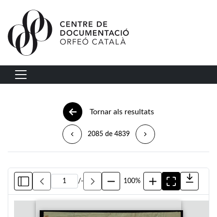
Vés al contingut
Navegació principal
Tornar als resultats
2085 de 4839
/
-
100%