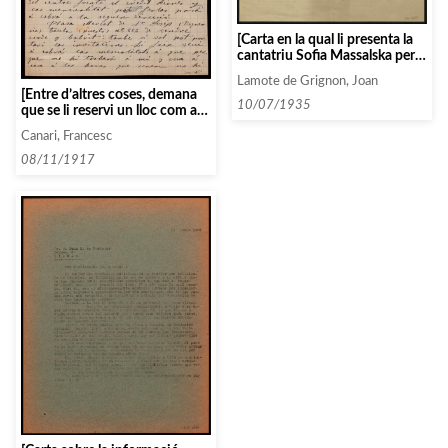
[Carta en la qual li presenta la
cantatriu Sofia Massalska per a
que l’inclogui en els programes
Lamote de Grignon, Joan
de l’Associació]
[Entre d’altres coses, demana
10/07/1935
que se li reservi un lloc com a
fagotista sempre que es
Canari, Francesc
necessiti que l’orquestra de
l’Associació toqui en algun
08/11/1917
concert de l’associació]