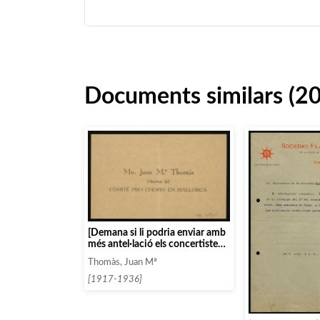
Documents similars (2
[Demana si li podria enviar amb
més antel·lació els concertistes
de l’Associació]
Thomàs, Juan Mª
[1917-1936]