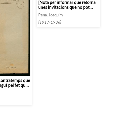
[Nota per informar que retorna
unes invitacions que no pot
utilitzar]
Pena, Joaquim
[1917-1936]
 contratemps que
ngut pel fet que
 seva adreça]