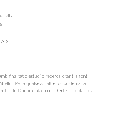
usells
a
 A-S
b finalitat d'estudi o recerca citant la font
belló". Per a qualsevol altre ús cal demanar
Centre de Documentació de l'Orfeó Català i a la
.