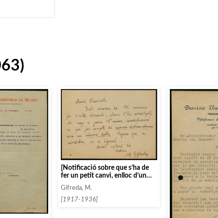
063)
[Notificació sobre que s’ha de
fer un petit canvi, enlloc d’un
«número extraordinari seria un
Gifreda, M.
número doble»]
[1917-1936]