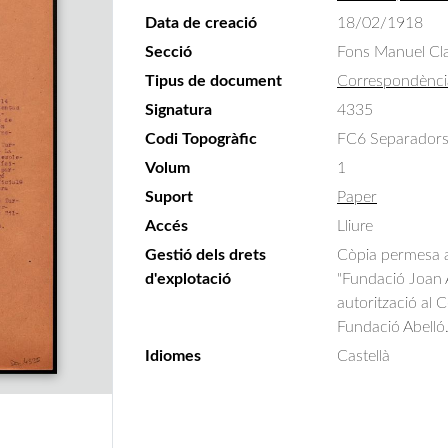
Data de creació
18/02/1918
Secció
Fons Manuel Cla
Tipus de document
Correspondènci
Signatura
4335
Codi Topogràfic
FC6 Separadors
Volum
1
Suport
Paper
Accés
Lliure
Gestió dels drets
Còpia permesa am
d'explotació
"Fundació Joan A
autorització al 
Fundació Abelló
Idiomes
Castellà