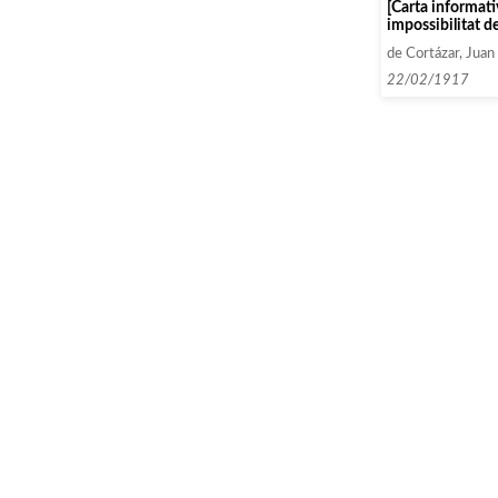
[Carta informati
impossibilitat de
cantant Madame
de Cortázar, Juan
part de la Socie
de Bilbao]
22/02/1917