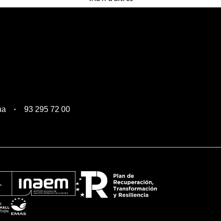
na
93 295 72 00