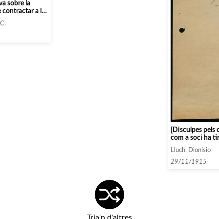
va sobre la
 contractar a la
 Montjovet per
 C.
tat Filharmònica
[Disculpes pels
com a soci ha ti
s’hagi perdut la
Lluch, Dionisio
29/11/1915
Tria'n d'altres