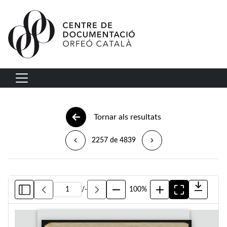
Vés al contingut
Navegació principal
Tornar als resultats
2257 de 4839
/
-
100%