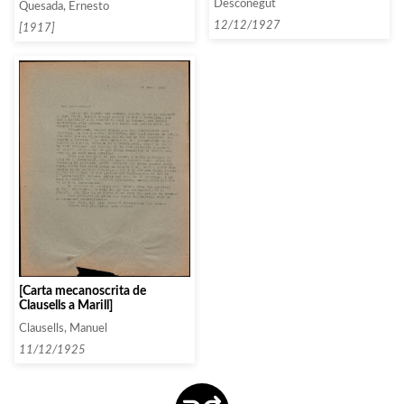
Desconegut
Quesada, Ernesto
respectiu programa]
components]
12/12/1927
[1917]
[Carta mecanoscrita de
Clausells a Marill]
Clausells, Manuel
11/12/1925