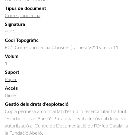
Tipus de document
Correspondència
Signatura
4042
Codi Topogràfic
FC5 Correspondència Clausells (carpeta V22) vitrina 11
Volum
1
Suport
Paper
Accés
Lliure
Gestió dels drets d'explotació
Còpia permesa amb finalitat d'estudi o recerca citant la font
"Fundació Joan Abelló". Per a qualsevol altre ús cal demanar
autorització al Centre de Documentació de l'Orfeó Català i a
la Fundació Abelló.