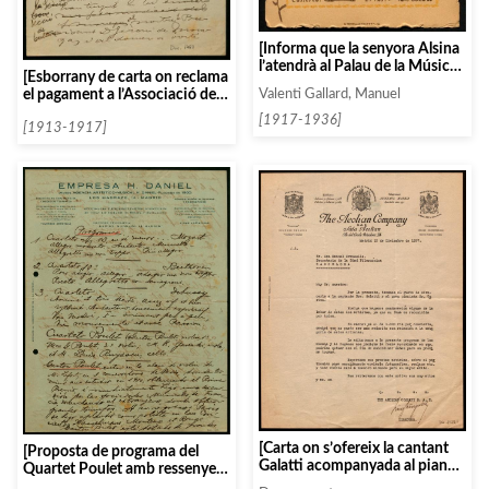
[Informa que la senyora Alsina
l’atendrà al Palau de la Música
[Esborrany de carta on reclama
al revers d’una targeta de visita
el pagament a l’Associació de
Valenti Gallard, Manuel
del taller de joieria Manuel
Música «Da Camera» d’una
Valentí Gallard]
[1917-1936]
quantitat pendent]
[1913-1917]
[Carta on s’ofereix la cantant
[Proposta de programa del
Galatti acompanyada al piano
Quartet Poulet amb ressenyes
per Joaquin Turina, amb el seu
de cadascun dels seu