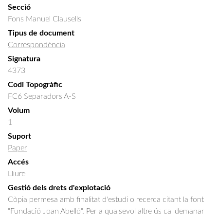
Secció
Fons Manuel Clausells
Tipus de document
Correspondència
Signatura
4373
Codi Topogràfic
FC6 Separadors A-S
Volum
1
Suport
Paper
Accés
Lliure
Gestió dels drets d'explotació
Còpia permesa amb finalitat d'estudi o recerca citant la font
"Fundació Joan Abelló". Per a qualsevol altre ús cal demanar