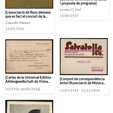
i proposta de programa]
Lenska (?), Karl
[L’associació de Reus demana
10/09/1935
que es faci el concert de la
banda durant la primera
Clausells, Manuel
setmana de juny, ja que el
teatre estarà ocupat del 7 al 11]
14/05/1926
[Cartes de la Universal Edition
[Conjunt de correspondència
Aktiengesellschaft de Viena
entre l’Associació de Música
demanant que se’ls torni
da Càmera i diverses persones i
material]
[10/1935-06/05/1936]
entitats que comencen amb la
13/07/1934 - 15/12/1934
lletra T, datada el 1934]