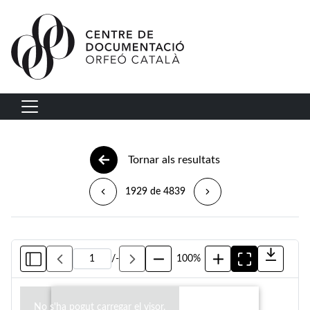
Vés al contingut
Navegació principal
Tornar als resultats
1929 de 4839
/
-
100%
No s'ha pogut carregar el visor.