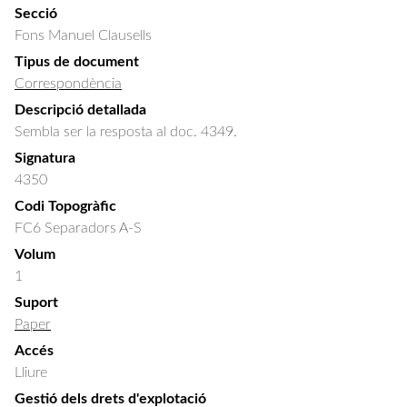
Secció
Fons Manuel Clausells
Tipus de document
Correspondència
Descripció detallada
Sembla ser la resposta al doc. 4349.
Signatura
4350
Codi Topogràfic
FC6 Separadors A-S
Volum
1
Suport
Paper
Accés
Lliure
Gestió dels drets d'explotació