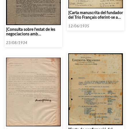
[Carta manuscrita del fundador
del Trio Français oferint-se a
una gira per les associacions
musicals d’Espanya]
12/06/1935
[Consulta sobre l’estat de les
negociacions amb
«conferencia club»]
23/08/1934