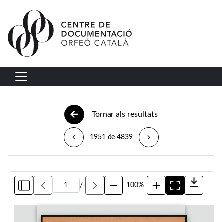
Vés al contingut
Navegació principal
Tornar als resultats
1951 de 4839
/
-
100%