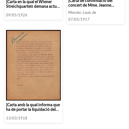
[Carta de confirmació del
[Carta en la qual el Wiener
concert de Mme. Jeanne
Streichquartett demana actuar
Montjovet amb suggeriments
a Catalunya per la pròxima
Morsier, Louis de
de repertori]
temporada]
09/05/1926
07/05/1917
[Carta amb la qual informa que
ha de portar la liquidació del
concert passat]
13/03/1918