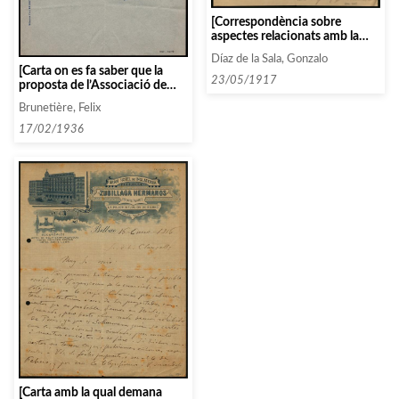
[Correspondència sobre
aspectes relacionats amb la
programació i els concerts
Díaz de la Sala, Gonzalo
organitzats]
[Carta on es fa saber que la
23/05/1917
proposta de l’Associació de
Música de Càmera ha arribat
Brunetière, Felix
massa tard per poder fer els
tres concerts a Barcelona]
17/02/1936
[Carta amb la qual demana