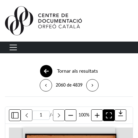
Vés al contingut
Navegació principal
Tornar als resultats
2060 de 4839
/
-
100%