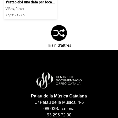
s’estableixi una data per tocar
a Barcelona i confirma unes
Viñes, Ricart
altres que tenen ja fixades pel
nord d’Espanya i Portugal]
16/01/1916
Tria'n d'altres
Palau de la Música Catalana
C/ Palau de la Música, 4-6
08003
Barcelona
93 295 72 00