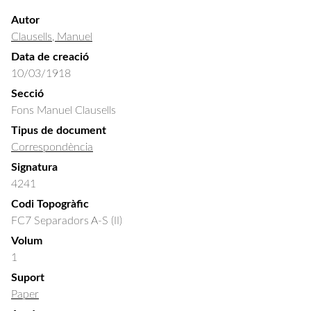
Autor
Clausells, Manuel
Data de creació
10/03/1918
Secció
Fons Manuel Clausells
Tipus de document
Correspondència
Signatura
4241
Codi Topogràfic
FC7 Separadors A-S (II)
Volum
1
Suport
Paper