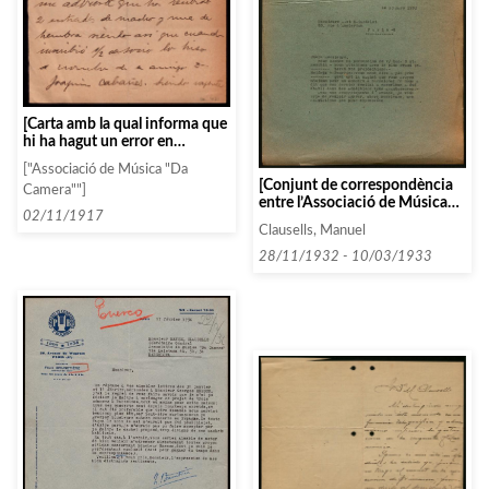
[Carta amb la qual informa que
hi ha hagut un error en
l’enviament d’invitacions]
["Associació de Música "Da
[Conjunt de correspondència
Camera""]
entre l’Associació de Música
02/11/1917
da Càmera i diverses persones i
Clausells, Manuel
entitats que comencen amb la
lletra D, entorn de 1933]
28/11/1932 - 10/03/1933