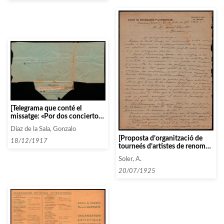
[Telegrama que conté el
missatge: «Por dos conciertos
dos mil pesetas saludos:
Díaz de la Sala, Gonzalo
Filarmonica»]
[Proposta d’organització de
18/12/1917
tourneés d’artistes de renom
per les diferents societats
Soler, A.
filharmòniques]
20/07/1925