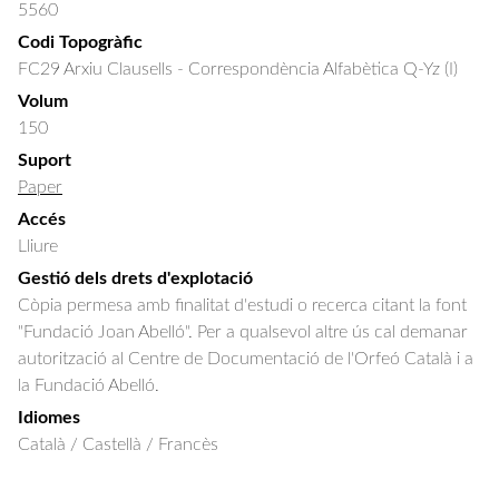
5560
Codi Topogràfic
FC29 Arxiu Clausells - Correspondència Alfabètica Q-Yz (I)
Volum
150
Suport
Paper
Accés
Lliure
Gestió dels drets d'explotació
Còpia permesa amb finalitat d'estudi o recerca citant la font
"Fundació Joan Abelló". Per a qualsevol altre ús cal demanar
autorització al Centre de Documentació de l'Orfeó Català i a
la Fundació Abelló.
Idiomes
Català / Castellà / Francès