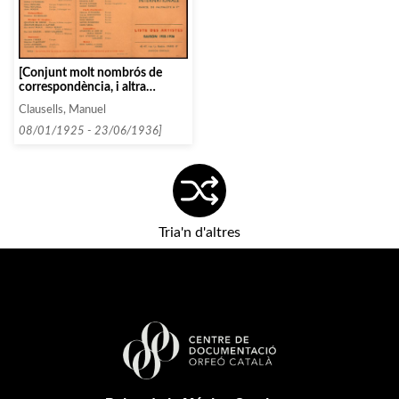
[Conjunt molt nombrós de
correspondència, i altra
documentació textual, entre
Clausells, Manuel
Fritz Horwitz i Manuel
Clausells entre 1925 i 1936]
08/01/1925 - 23/06/1936]
Tria'n d'altres