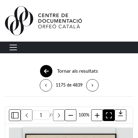
Vés al contingut
Navegació principal
Tornar als resultats
1175 de 4839
/
-
100%