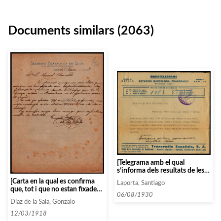
Documents similars (2063)
[Telegrama amb el qual
s’informa dels resultats de les
negociacions amb els directors
[Carta en la qual es confirma
Laporta, Santiago
de l’Universum Film
que, tot i que no estan fixades
Aktiengesellschaft]
06/08/1930
definitives les dates de la
Díaz de la Sala, Gonzalo
Tournée, la simfònica de
Madrid actuarà a principis de
12/03/1918
juny a Barcelona]