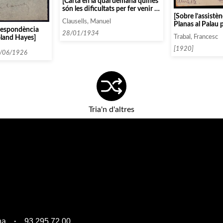
[Carta en la qual demana quines
són les dificultats per fer venir a
[Sobre l’assistè
l’OSP a Barcelona]
Clausells, Manuel
Planas al Palau 
respondència
Clausells]
28/01/1934
oland Hayes]
Trabal, Francesc
[1920]
5/06/1926
Tria'n d'altres
na
93 295 72 00