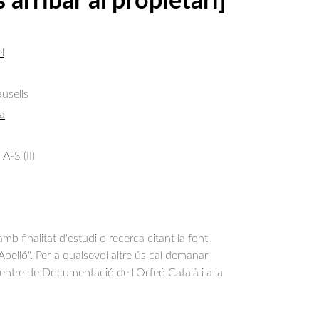
s arribar al propietari]
l
usells
a
A-S (II)
b finalitat d'estudi o recerca citant la font
belló". Per a qualsevol altre ús cal demanar
Centre de Documentació de l'Orfeó Català i a la
.