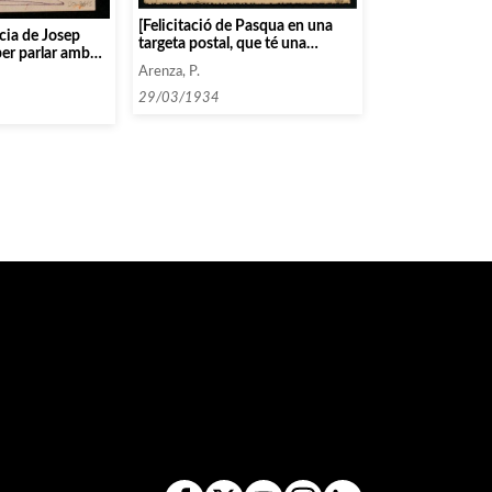
[Felicitació de Pasqua en una
ncia de Josep
targeta postal, que té una
per parlar amb
reproducció de la pintura Sant
Arenza, P.
Joan Evangelista de E. Roberti]
29/03/1934