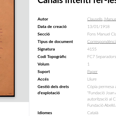
Canals intenti fer-le
Autor
Clausells, Manue
Data de creació
13/01/1918
Secció
Fons Manuel Cla
Tipus de document
Correspondènci
Signatura
4155
Codi Topogràfic
FC7 Separadors 
Volum
1
Suport
Paper
Accés
Lliure
Gestió dels drets
Còpia permesa am
d'explotació
"Fundació Joan A
autorització al 
Fundació Abelló
Idiomes
Català