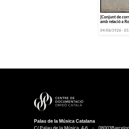
[Conjunt de cor
amb relació a R
04/06/1926 - 0
Palau de la Música Catalana
C/ Palau de la Música, 4-6
08003
Barcelo