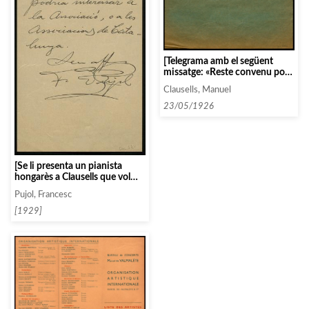
[Telegrama amb el següent
missatge: «Reste convenu pour
hayes cinccents dollars et
Clausells, Manuel
voyages pour Wagner
deuxmilcinqcents francs.»]
23/05/1926
[Se li presenta un pianista
hongarès a Clausells que vol
tocar la propera temporada a
Pujol, Francesc
Catalunya]
[1929]