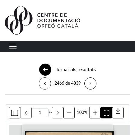
Vés al contingut
Navegació principal
Tornar als resultats
2466 de 4839
/
-
100%