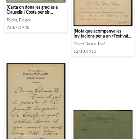
[Carta on dona les gracies a
Clausells i Costa per els
comptes que li han passat de
Toldrà, Eduard
actuacions seves]
22/04/1930
[Nota que acompanya les
invitacions per a un «Festival
Benéfico»]
Oliver Bauzá, José
12/10/1913