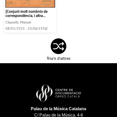
[Conjunt molt nombrós de
correspondència, i altra
documentació textual, entre
Clausells, Manuel
Fritz Horwitz i Manuel
Clausells entre 1925 i 1936]
08/01/1925 - 23/06/1936]
Tria'n d'altres
Palau de la Música Catalana
C/ Palau de la Música, 4-6