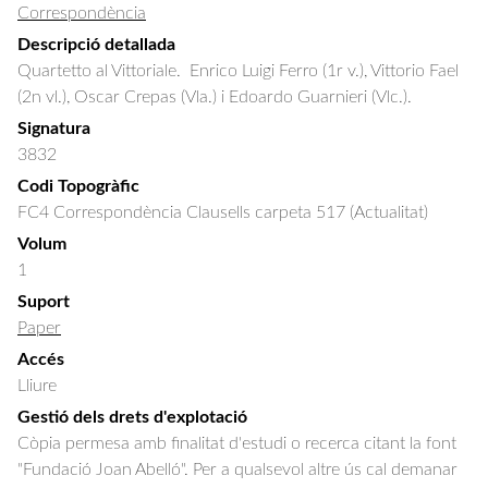
Correspondència
Descripció detallada
Quartetto al Vittoriale.  Enrico Luigi Ferro (1r v.), Vittorio Fael 
(2n vl.), Oscar Crepas (Vla.) i Edoardo Guarnieri (Vlc.).
Signatura
3832
Codi Topogràfic
FC4 Correspondència Clausells carpeta 517 (Actualitat)
Volum
1
Suport
Paper
Accés
Lliure
Gestió dels drets d'explotació
Còpia permesa amb finalitat d'estudi o recerca citant la font
"Fundació Joan Abelló". Per a qualsevol altre ús cal demanar