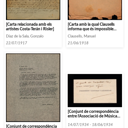
[Carta amb la qual Clausells
[Carta relacionada amb els
informa que és impossible
artistes Costa-Terán i Risler]
compaure les seves
Clausells, Manuel
Díaz de la Sala, Gonzalo
condicions, però que si paga
mitja quota més, tendrà dret a
21/06/1918
22/07/1917
una segona invitació per la
seva dona]
[Conjunt de correspondència
entre l’Associació de Música
da Càmera i diverses persones i
entitats que comencen amb la
14/07/1934 - 18/06/1934
[Conjunt de correspondència