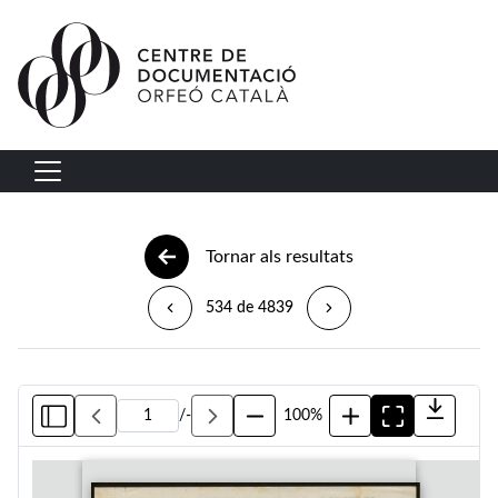
Vés al contingut
Navegació principal
Tornar als resultats
534 de 4839
/
-
100%