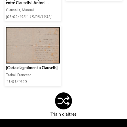
lletra LL entre 1933 i 1934.
entre Clausells i Antoni
(part II)]
Armengol]
Clausells, Manuel
[05/02/1931-15/08/1932]
[Carta d’agraïment a Clausells]
Trabal, Francesc
11/01/1920
Tria'n d'altres