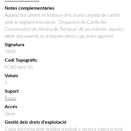
Notes complementàries
Aquest document es trobava dins d'una carpeta de cartró
amb la següent inscripció: "Orquestra de Corda del
Conservatori de Música de Terrassa". Al seu interior, aquest i
altres documents es trobaven sense cap ordre aparent.
Signatura
7849
Codi Topogràfic
FC80 Varis (V)
Volum
1
Suport
Paper
Accés
Lliure
Gestió dels drets d'explotació
Còpia permesa amb finalitat d'estudi o recerca citant la font