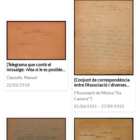
[Telegrama que conté el
missatge: «Vea si le es posible
contestar mi carta quince
Clausells, Manuel
corriente. Clausells»]
[Conjunt de correspondència
entre l’Associació i diverses
22/02/1918
persones i entitats seguint un
["Associació de Música "Da
ordre alfabètic: CH]
Camera""]
01/06/1925 – 27/09/1931