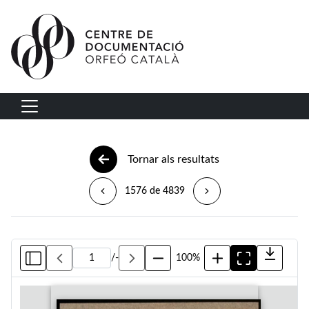
Vés al contingut
Navegació principal
Tornar als resultats
1576 de 4839
/
-
100%