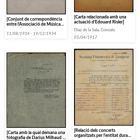
[Carta relacionada amb una
[Conjunt de correspondència
actuació d’Edouard Risler]
entre l’Associació de Música
da Càmera i diverses persones i
Díaz de la Sala, Gonzalo
entitats que comencen amb la
11/08/1934 - 19/12/1934
05/04/1917
lletra L, datada el 1934]
[Relació dels concerts
[Carta amb la qual demana una
organitzats per l’entitat durant
fotografia de Darius Milhaud i,