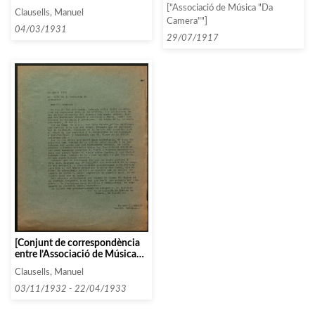
la temporada 1916-1917
si és possible, també d’altres
["Associació de Música "Da
(inclou dates i caxets)]
Clausells, Manuel
autors moderns]
Camera""]
04/03/1931
29/07/1917
[Conjunt de correspondència
entre l’Associació de Música
da Càmera i diverses persones i
Clausells, Manuel
entitats que comencen amb les
lletres J i K, entorn de 1933]
03/11/1932 - 22/04/1933