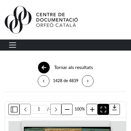
Vés al contingut
Navegació principal
Tornar als resultats
1428 de 4839
/
-
100%