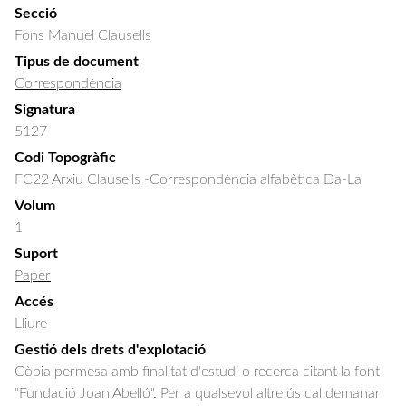
Secció
Fons Manuel Clausells
Tipus de document
Correspondència
Signatura
5127
Codi Topogràfic
FC22 Arxiu Clausells -Correspondència alfabètica Da-La
Volum
1
Suport
Paper
Accés
Lliure
Gestió dels drets d'explotació
Còpia permesa amb finalitat d'estudi o recerca citant la font
"Fundació Joan Abelló". Per a qualsevol altre ús cal demanar