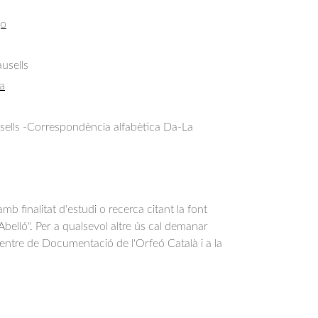
go
usells
a
sells -Correspondència alfabètica Da-La
b finalitat d'estudi o recerca citant la font
belló". Per a qualsevol altre ús cal demanar
Centre de Documentació de l'Orfeó Català i a la
.