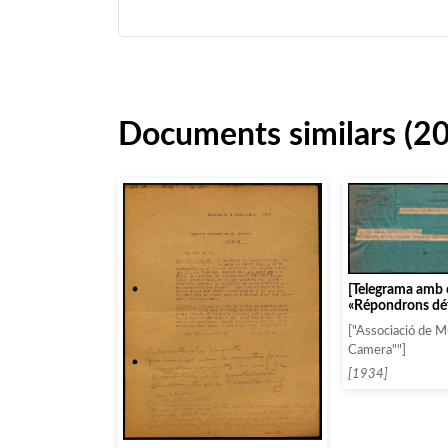
Documents similars (2
[Telegrama amb 
«Répondrons dé
mercedi esperon
["Associació de M
Camera""]
[1934]