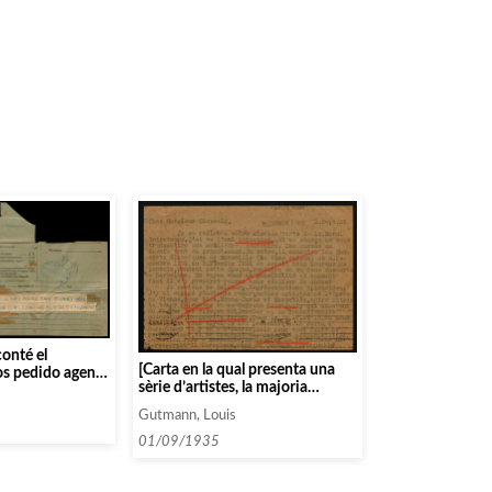
conté el
[Carta en la qual presenta una
os pedido agente
sèrie d’artistes, la majoria
estras fechas lo
cantants que podrien passar de
orque tendremos
Gutmann, Louis
Tournée per Espanya entre el
os ha
desembre del 1935 i febrer de
01/09/1935
fechas
1936]
idades».