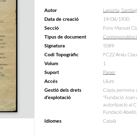
Autor
Laporta, Santia
Data de creació
19/08/1930
Secció
Fons Manuel Cla
Tipus de document
Correspondènci
Signatura
5089
Codi Topogràfic
FC22 Arxiu Clau
Volum
1
Suport
Paper
Accés
Lliure
Gestió dels drets
Còpia permesa am
d'explotació
"Fundació Joan A
autorització al 
Fundació Abelló
Idiomes
Català