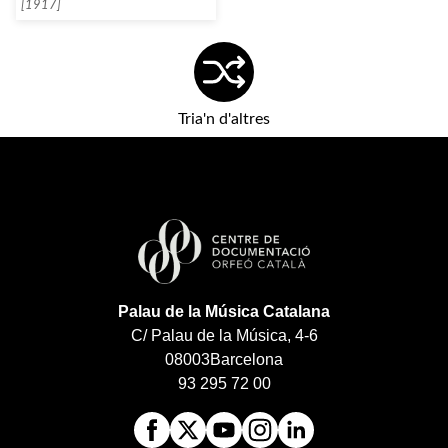
Bilbao]
[1917]
Tria'n d'altres
Palau de la Música Catalana
C/ Palau de la Música, 4-6
08003
Barcelona
93 295 72 00