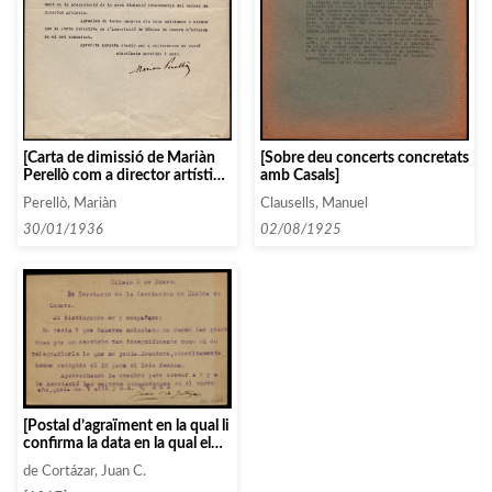
[Carta de dimissió de Mariàn
[Sobre deu concerts concretats
Perellò com a director artístic
amb Casals]
de l’Associació de Música da
Perellò, Mariàn
Clausells, Manuel
Càmera]
30/01/1936
02/08/1925
[Postal d’agraïment en la qual li
confirma la data en la qual el
«trio fémina» tocarà a la
de Cortázar, Juan C.
Societat Filharmònica de