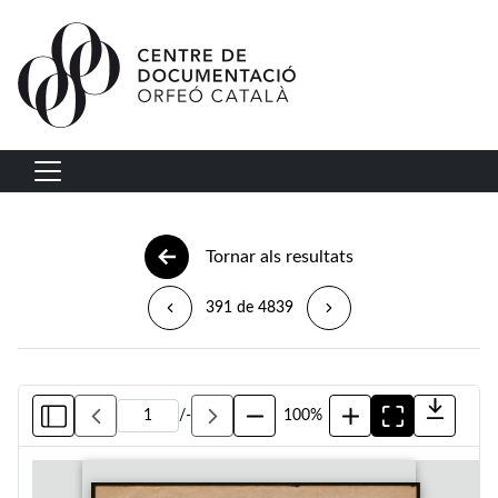
Vés al contingut
Navegació principal
Tornar als resultats
391 de 4839
/
-
100%