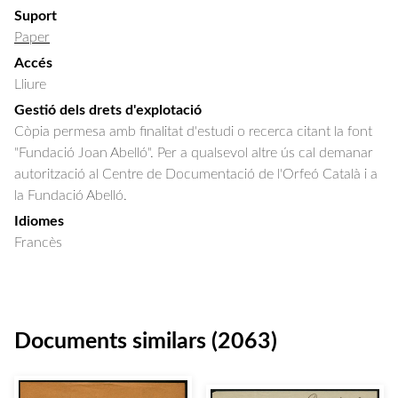
Suport
Paper
Accés
Lliure
Gestió dels drets d'explotació
Còpia permesa amb finalitat d'estudi o recerca citant la font
"Fundació Joan Abelló". Per a qualsevol altre ús cal demanar
autorització al Centre de Documentació de l'Orfeó Català i a
la Fundació Abelló.
Idiomes
Francès
Documents similars (2063)