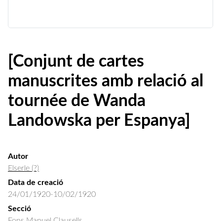
[Conjunt de cartes
manuscrites amb relació al
tournée de Wanda
Landowska per Espanya]
Autor
Elserle (?)
Data de creació
24/01/1920-10/02/1920
Secció
Fons Manuel Clausells