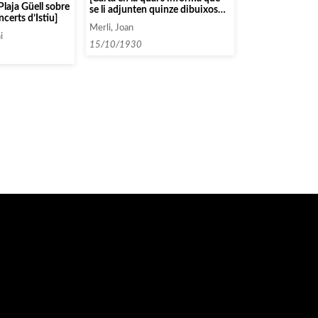
Plaja Güell sobre
se li adjunten quinze dibuixos
ncerts d’Istiu]
«de Rebull»]
Merli, Joan
i
15/10/1930