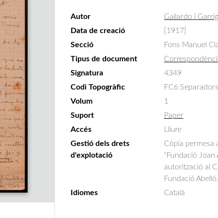
Autor
Gallardo i Garri
Data de creació
[1917]
Secció
Fons Manuel Cla
Tipus de document
Correspondènci
Signatura
4349
Codi Topogràfic
FC6 Separadors
Volum
1
Suport
Paper
Accés
Lliure
Gestió dels drets
Còpia permesa am
d'explotació
"Fundació Joan A
autorització al 
Fundació Abelló
Idiomes
Català