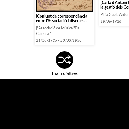
[Carta d’Antoni 
la gestió dels Co
Plaja Güell, Anton
[Conjunt de correspondència
entre l’Associació i diverses
19/06/1926
persones i entitats seguint un
["Associació de Música "Da
ordre alfabètic: AA]
Camera""]
21/10/1925 - 20/03/1930
Tria'n d'altres