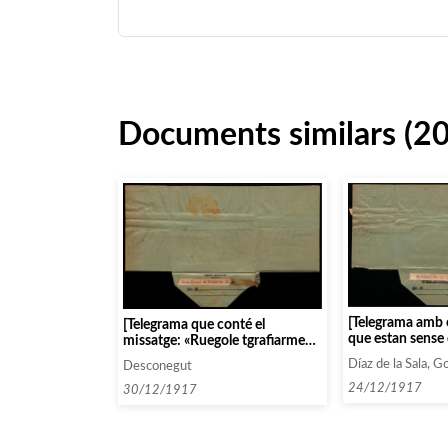
Documents similars (2
[Telegrama amb e
[Telegrama que conté el
que estan sense 
missatge: «Ruegole tgrafiarme
dilluns i no pode
fecha eligen para trio femina,
Díaz de la Sala, G
Desconegut
diu que els conc
Daniel.»]
després de la gir
24/12/1917
30/12/1917
provícies del nor
Clausells ha de
conformitat]