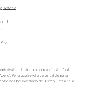
ga, Antonio
usells
a
 A-S
b finalitat d'estudi o recerca citant la font
belló". Per a qualsevol altre ús cal demanar
Centre de Documentació de l'Orfeó Català i a la
.