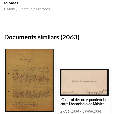
Idiomes
Català / Castellà / Francès
Documents similars (2063)
[Conjunt de correspondència
entre l’Associació de Música
da Càmera i diverses persones i
entitats que comencen amb la
27/01/1934 – 09/06/1934