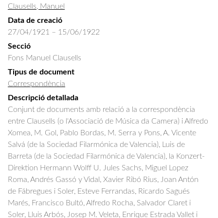
Clausells, Manuel
Data de creació
27/04/1921 – 15/06/1922
Secció
Fons Manuel Clausells
Tipus de document
Correspondència
Descripció detallada
Conjunt de documents amb relació a la correspondència 
entre Clausells (o l'Associació de Música da Camera) i Alfredo 
Xomea, M. Gol, Pablo Bordas, M. Serra y Pons, A. Vicente 
Salvá (de la Sociedad Filarmónica de Valencia), Luis de 
Barreta (de la Sociedad Filarmónica de Valencia), la Konzert-
Direktion Hermann Wolff U. Jules Sachs, Miguel Lopez 
Roma, Andrés Gassó y Vidal, Xavier Ribó Rius, Joan Antón 
de Fábregues i Soler, Esteve Ferrandas, Ricardo Sagués 
Marés, Francisco Bultó, Alfredo Rocha, Salvador Claret i 
Soler, Lluis Arbós, Josep M. Veleta, Enrique Estrada Vallet i 