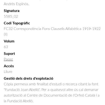
Andrés Espinós.
Signatura
5585_02
Codi Topogràfic
FC32 Correspondència Fons Clausells Alfabètica 1919-1922
(II)
Volum
63
Suport
Paper
Accés
Lliure
Gestió dels drets d'explotació
Còpia permesa amb finalitat d'estudi o recerca citant la font
"Fundació Joan Abelló". Per a qualsevol altre ús cal demanar
autorització al Centre de Documentació de l'Orfeó Català i a
la Fundació Abelló.