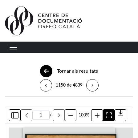
Vés al contingut
Navegació principal
Tornar als resultats
1150 de 4839
/
-
100%