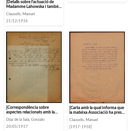
[Detalls sobre l’actuació de
lletra D, entre 1933 i 1934.
Madamme Lahowska i també
(part II)]
del Cuarteto Poulet]
Clausells, Manuel
21/12/1916
[Correspondència sobre
[Carta amb la qual informa que
aspectes relacionats amb la
la mateixa Associació ha pres
programació i els concerts
una llotja pel concert del Trio
Díaz de la Sala, Gonzalo
Clausells, Manuel
organitzats]
de Barcelona]
20/05/1917
[1917-1918]