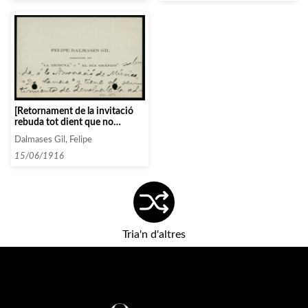
[Retornament de la invitació
rebuda tot dient que no
accepta entrades sense
Dalmases Gil, Felipe
localitat]
15/06/1916
Tria'n d'altres