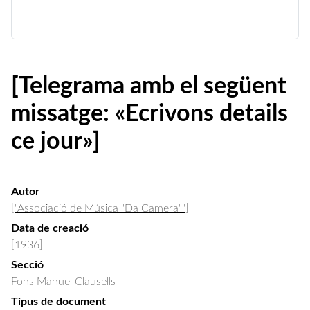
[Telegrama amb el següent
missatge: «Ecrivons details
ce jour»]
Autor
["Associació de Música "Da Camera""]
Data de creació
[1936]
Secció
Fons Manuel Clausells
Tipus de document