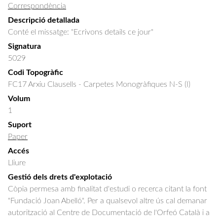
Correspondència
Descripció detallada
Conté el missatge: "Ecrivons details ce jour"
Signatura
5029
Codi Topogràfic
FC17 Arxiu Clausells - Carpetes Monogràfiques N-S (I)
Volum
1
Suport
Paper
Accés
Lliure
Gestió dels drets d'explotació
Còpia permesa amb finalitat d'estudi o recerca citant la font
"Fundació Joan Abelló". Per a qualsevol altre ús cal demanar
autorització al Centre de Documentació de l'Orfeó Català i a