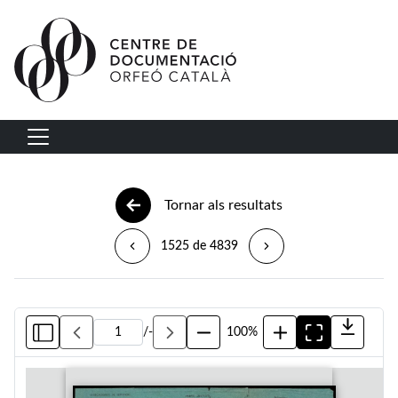
Vés al contingut
Navegació principal
Tornar als resultats
1525 de 4839
/
-
100%