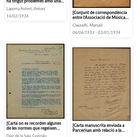
ha tingut problemes amb una
persona que estava sota la seva
Laporta Astort, Antoni
direcció]
[Conjunt de correspondència
16/02/1936
entre l’Associació de Música
da Càmera i diverses persones i
Clausells, Manuel
entitats que comencen amb la
lletra A, entre 1933 i 1934]
06/06/1933 - 03/01/1934
[Carta on es recorden algunes
[Carta manuscrita enviada a
de les normes que regeixen
Parcerisas amb relació a la
l’actuació de les
cobla «La Principal»]
Díaz de la Sala, Gonzalo